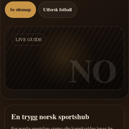
Se sitemap
Utforsk fotball
LIVE GUIDE
NO
En trygg norsk sportshub
For norske sportsfans starter ofte kampkvelden lenge før