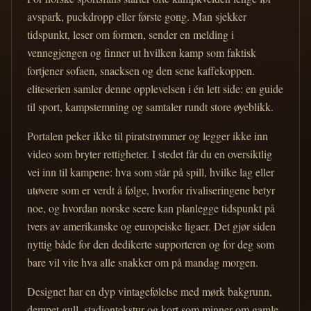
avspark, puckdropp eller første gong. Man sjekker
tidspunkt, leser om formen, sender en melding i
vennegjengen og finner ut hvilken kamp som faktisk
fortjener sofaen, snacksen og den sene kaffekoppen.
eliteserien samler denne opplevelsen i én lett side: en guide
til sport, kampstemning og samtaler rundt store øyeblikk.
Portalen peker ikke til piratstrømmer og legger ikke inn
video som bryter rettigheter. I stedet får du en oversiktlig
vei inn til kampene: hva som står på spill, hvilke lag eller
utøvere som er verdt å følge, hvorfor rivaliseringene betyr
noe, og hvordan norske seere kan planlegge tidspunkt på
tvers av amerikanske og europeiske ligaer. Det gjør siden
nyttig både for den dedikerte supporteren og for deg som
bare vil vite hva alle snakker om på mandag morgen.
Designet har en dyp vintagefølelse med mørk bakgrunn,
dempet gull, stadiontekstur og kort som minner om gamle