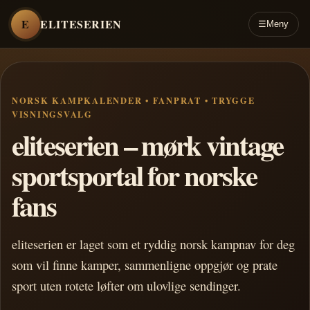
E
ELITESERIEN
☰
Meny
NORSK KAMPKALENDER • FANPRAT • TRYGGE
VISNINGSVALG
eliteserien – mørk vintage
sportsportal for norske
fans
eliteserien er laget som et ryddig norsk kampnav for deg
som vil finne kamper, sammenligne oppgjør og prate
sport uten rotete løfter om ulovlige sendinger.