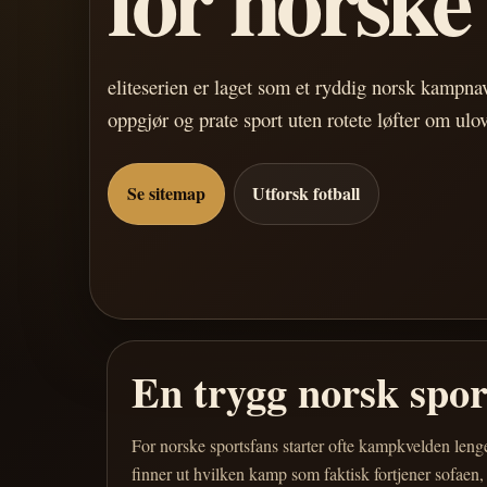
eliteserien er laget som et ryddig norsk kampn
oppgjør og prate sport uten rotete løfter om ulo
Se sitemap
Utforsk fotball
En trygg norsk spo
For norske sportsfans starter ofte kampkvelden leng
finner ut hvilken kamp som faktisk fortjener sofaen,