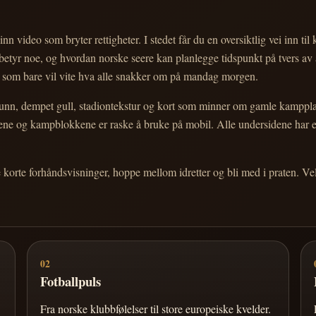
nn video som bryter rettigheter. I stedet får du en oversiktlig vei inn til
e betyr noe, og hvordan norske seere kan planlegge tidspunkt på tvers av
eg som bare vil vite hva alle snakker om på mandag morgen.
n, dempet gull, stadiontekstur og kort som minner om gamle kampplakate
ortene og kampblokkene er raske å bruke på mobil. Alle undersidene har
e korte forhåndsvisninger, hoppe mellom idretter og bli med i praten. 
02
Fotballpuls
Fra norske klubbfølelser til store europeiske kvelder.