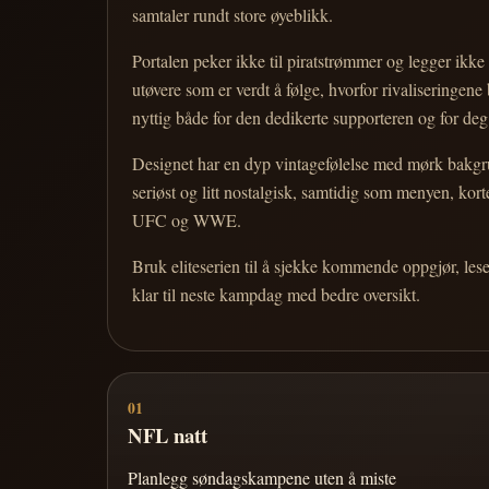
samtaler rundt store øyeblikk.
Portalen peker ikke til piratstrømmer og legger ikke i
utøvere som er verdt å følge, hvorfor rivaliseringen
nyttig både for den dedikerte supporteren og for d
Designet har en dyp vintagefølelse med mørk bakgrun
seriøst og litt nostalgisk, samtidig som menyen, k
UFC og WWE.
Bruk eliteserien til å sjekke kommende oppgjør, les
klar til neste kampdag med bedre oversikt.
01
NFL natt
Planlegg søndagskampene uten å miste