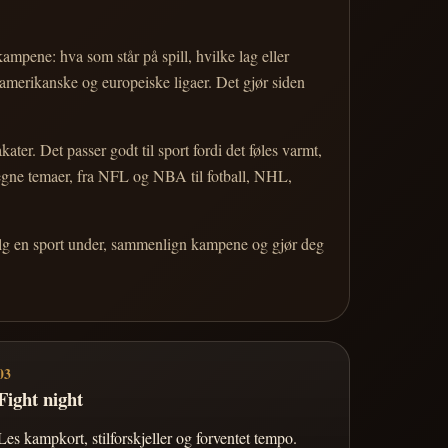
 kampene: hva som står på spill, hvilke lag eller
 amerikanske og europeiske ligaer. Det gjør siden
r. Det passer godt til sport fordi det føles varmt,
 egne temaer, fra NFL og NBA til fotball, NHL,
Velg en sport under, sammenlign kampene og gjør deg
03
Fight night
Les kampkort, stilforskjeller og forventet tempo.