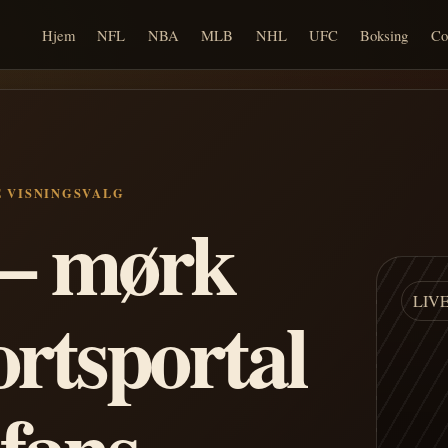
Hjem
NFL
NBA
MLB
NHL
UFC
Boksing
Co
E VISNINGSVALG
n – mørk
LIV
ortsportal
 fans