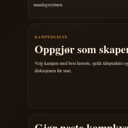
mandagsrytmen.
KAMPFØLELSE
Oppgjør som skaper
Velg kampen med best historie, sjekk tidspunktet og
diskusjonen før start.
Gjør neste kampkve