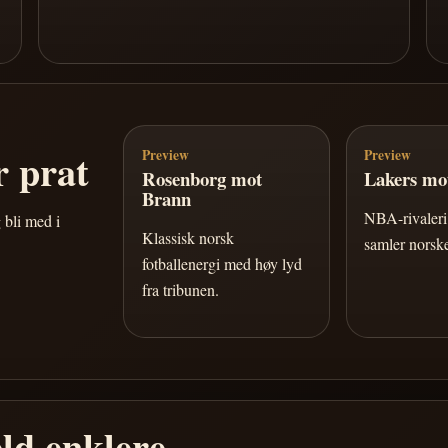
 prat
Preview
Preview
Rosenborg mot
Lakers mot
Brann
NBA-rivaleri 
 bli med i
Klassisk norsk
samler norske
fotballenergi med høy lyd
fra tribunen.
ld enklere