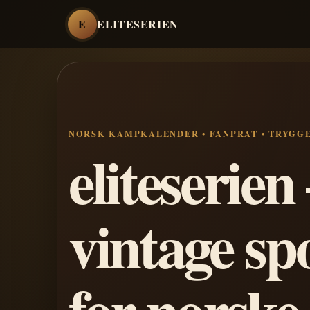
E
ELITESERIEN
NORSK KAMPKALENDER • FANPRAT • TRYGG
eliteserie
vintage sp
for norske