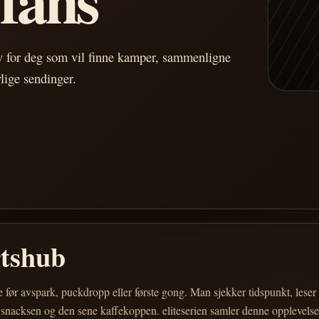
av for deg som vil finne kamper, sammenligne
vlige sendinger.
rtshub
e før avspark, puckdropp eller første gong. Man sjekker tidspunkt, les
 snacksen og den sene kaffekoppen. eliteserien samler denne opplevelsen