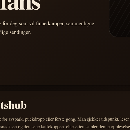
av for deg som vil finne kamper, sammenligne
vlige sendinger.
rtshub
e før avspark, puckdropp eller første gong. Man sjekker tidspunkt, les
 snacksen og den sene kaffekoppen. eliteserien samler denne opplevelsen