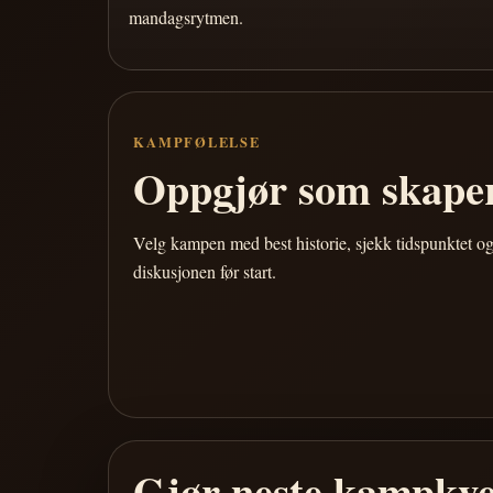
mandagsrytmen.
KAMPFØLELSE
Oppgjør som skaper
Velg kampen med best historie, sjekk tidspunktet og
diskusjonen før start.
Gjør neste kampkve