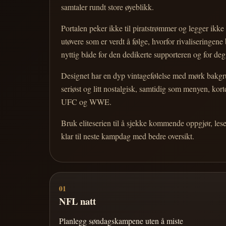
samtaler rundt store øyeblikk.
Portalen peker ikke til piratstrømmer og legger ikke i
utøvere som er verdt å følge, hvorfor rivaliseringen
nyttig både for den dedikerte supporteren og for d
Designet har en dyp vintagefølelse med mørk bakgrun
seriøst og litt nostalgisk, samtidig som menyen, k
UFC og WWE.
Bruk eliteserien til å sjekke kommende oppgjør, les
klar til neste kampdag med bedre oversikt.
01
NFL natt
Planlegg søndagskampene uten å miste