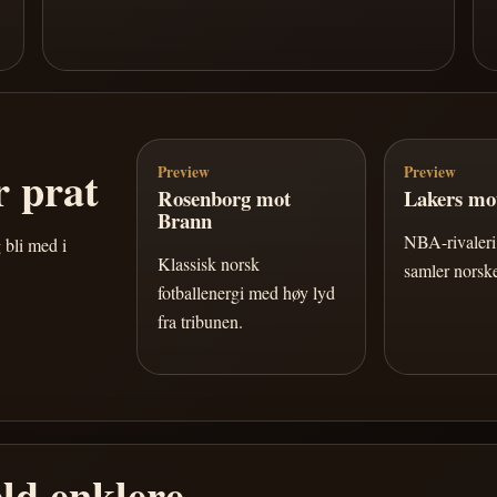
 prat
Preview
Preview
Rosenborg mot
Lakers mot
Brann
NBA-rivaleri 
 bli med i
Klassisk norsk
samler norske
fotballenergi med høy lyd
fra tribunen.
ld enklere