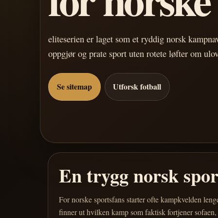
eliteserien er laget som et ryddig norsk kampn
oppgjør og prate sport uten rotete løfter om ulo
Se sitemap
Utforsk fotball
En trygg norsk spo
For norske sportsfans starter ofte kampkvelden leng
finner ut hvilken kamp som faktisk fortjener sofaen,