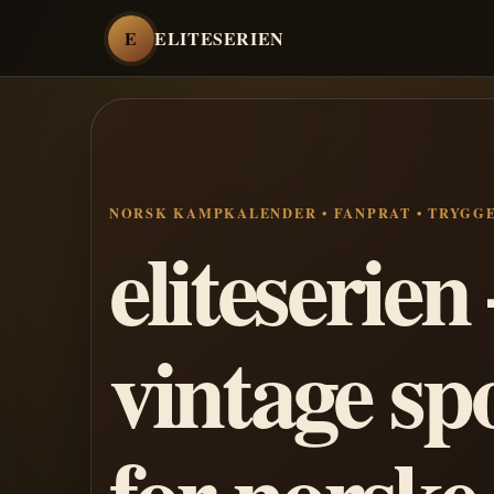
E
ELITESERIEN
NORSK KAMPKALENDER • FANPRAT • TRYGG
eliteserie
vintage sp
for norske