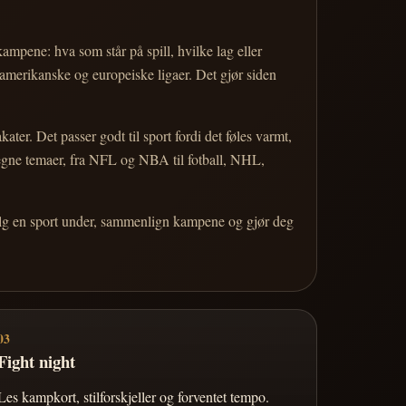
 kampene: hva som står på spill, hvilke lag eller
 amerikanske og europeiske ligaer. Det gjør siden
r. Det passer godt til sport fordi det føles varmt,
 egne temaer, fra NFL og NBA til fotball, NHL,
Velg en sport under, sammenlign kampene og gjør deg
03
Fight night
Les kampkort, stilforskjeller og forventet tempo.