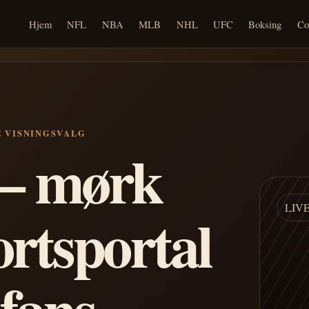
Hjem
NFL
NBA
MLB
NHL
UFC
Boksing
Co
E VISNINGSVALG
n – mørk
LIV
ortsportal
 fans