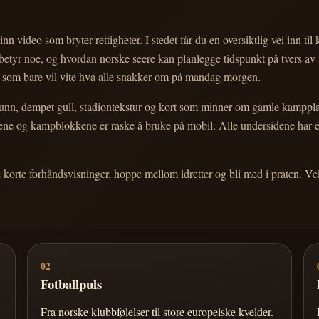
nn video som bryter rettigheter. I stedet får du en oversiktlig vei inn til
e betyr noe, og hvordan norske seere kan planlegge tidspunkt på tvers av
eg som bare vil vite hva alle snakker om på mandag morgen.
n, dempet gull, stadiontekstur og kort som minner om gamle kampplakate
ortene og kampblokkene er raske å bruke på mobil. Alle undersidene har
e korte forhåndsvisninger, hoppe mellom idretter og bli med i praten. 
02
Fotballpuls
Fra norske klubbfølelser til store europeiske kvelder.