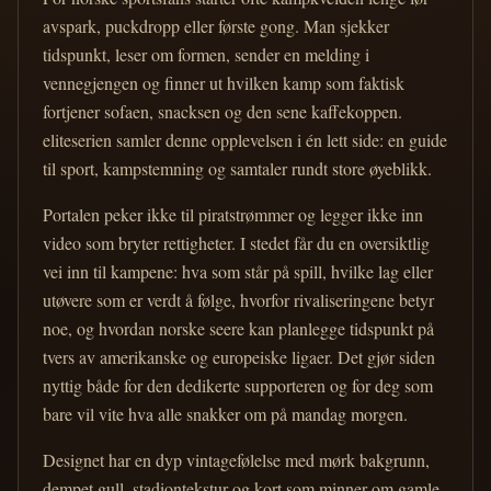
avspark, puckdropp eller første gong. Man sjekker
tidspunkt, leser om formen, sender en melding i
vennegjengen og finner ut hvilken kamp som faktisk
fortjener sofaen, snacksen og den sene kaffekoppen.
eliteserien samler denne opplevelsen i én lett side: en guide
til sport, kampstemning og samtaler rundt store øyeblikk.
Portalen peker ikke til piratstrømmer og legger ikke inn
video som bryter rettigheter. I stedet får du en oversiktlig
vei inn til kampene: hva som står på spill, hvilke lag eller
utøvere som er verdt å følge, hvorfor rivaliseringene betyr
noe, og hvordan norske seere kan planlegge tidspunkt på
tvers av amerikanske og europeiske ligaer. Det gjør siden
nyttig både for den dedikerte supporteren og for deg som
bare vil vite hva alle snakker om på mandag morgen.
Designet har en dyp vintagefølelse med mørk bakgrunn,
dempet gull, stadiontekstur og kort som minner om gamle