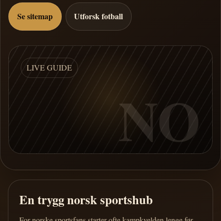
Se sitemap
Utforsk fotball
LIVE GUIDE
NO
En trygg norsk sportshub
For norske sportsfans starter ofte kampkvelden lenge før