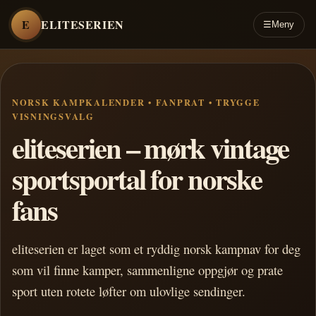
E
ELITESERIEN
☰
Meny
NORSK KAMPKALENDER • FANPRAT • TRYGGE
VISNINGSVALG
eliteserien – mørk vintage
sportsportal for norske
fans
eliteserien er laget som et ryddig norsk kampnav for deg
som vil finne kamper, sammenligne oppgjør og prate
sport uten rotete løfter om ulovlige sendinger.