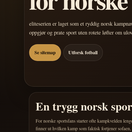
eliteserien er laget som et ryddig norsk kampn
oppgjør og prate sport uten rotete løfter om ulo
Se sitemap
Utforsk fotball
En trygg norsk spo
For norske sportsfans starter ofte kampkvelden leng
finner ut hvilken kamp som faktisk fortjener sofaen,