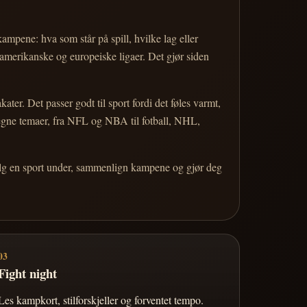
 kampene: hva som står på spill, hvilke lag eller
 amerikanske og europeiske ligaer. Det gjør siden
r. Det passer godt til sport fordi det føles varmt,
 egne temaer, fra NFL og NBA til fotball, NHL,
Velg en sport under, sammenlign kampene og gjør deg
03
Fight night
Les kampkort, stilforskjeller og forventet tempo.