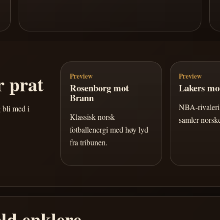
 prat
Preview
Preview
Rosenborg mot
Lakers mot
Brann
NBA-rivaleri 
 bli med i
Klassisk norsk
samler norske
fotballenergi med høy lyd
fra tribunen.
ld enklere