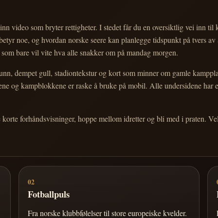
nn video som bryter rettigheter. I stedet får du en oversiktlig vei inn til
e betyr noe, og hvordan norske seere kan planlegge tidspunkt på tvers av
eg som bare vil vite hva alle snakker om på mandag morgen.
n, dempet gull, stadiontekstur og kort som minner om gamle kampplakate
ortene og kampblokkene er raske å bruke på mobil. Alle undersidene har
e korte forhåndsvisninger, hoppe mellom idretter og bli med i praten. 
02
Fotballpuls
Fra norske klubbfølelser til store europeiske kvelder.