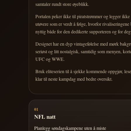
samtaler rundt store øyeblikk.
Portalen peker ikke til piratstrømmer og legger ikke i
utøvere som er verdt å følge, hvorfor rivaliseringen
nyttig både for den dedikerte supporteren og for d
Designet har en dyp vintagefølelse med mørk bakgrun
seriøst og litt nostalgisk, samtidig som menyen, k
UFC og WWE.
Bruk eliteserien til å sjekke kommende oppgjør, les
klar til neste kampdag med bedre oversikt.
01
NFL natt
Planlegg søndagskampene uten å miste