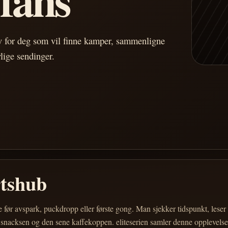
av for deg som vil finne kamper, sammenligne
vlige sendinger.
rtshub
e før avspark, puckdropp eller første gong. Man sjekker tidspunkt, les
 snacksen og den sene kaffekoppen. eliteserien samler denne opplevelsen