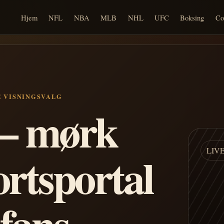
Hjem
NFL
NBA
MLB
NHL
UFC
Boksing
Co
E VISNINGSVALG
n – mørk
LIV
ortsportal
 fans