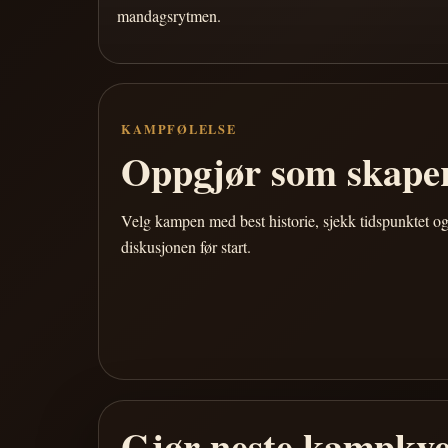
mandagsrytmen.
KAMPFØLELSE
Oppgjør som skaper
Velg kampen med best historie, sjekk tidspunktet og
diskusjonen før start.
Gjør neste kampkve