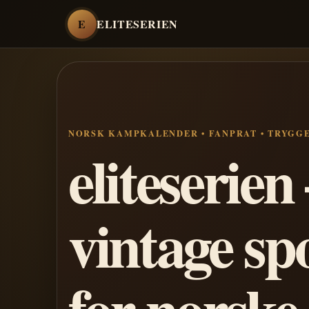
E
ELITESERIEN
NORSK KAMPKALENDER • FANPRAT • TRYGG
eliteserie
vintage sp
for norske