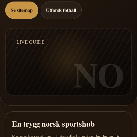
Se sitemap
Utforsk fotball
LIVE GUIDE
NO
En trygg norsk sportshub
For norske sportsfans starter ofte kampkvelden lenge før