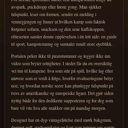
avspark, puckdropp eller første gong. Man sjekker
tidspunkt, leser om formen, sender en melding i
vennegjengen og finner ut hvilken kamp som faktisk
fortjener sofaen, snacksen og den sene kaffekoppen.
eliteserien samler denne opplevelsen i én lett side: en guide
til sport, kampstemning og samtaler rundt store øyeblikk.
Portalen peker ikke til piratstrømmer og legger ikke inn
video som bryter rettigheter. I stedet får du en oversiktlig
vei inn til kampene: hva som står på spill, hvilke lag eller
utøvere som er verdt å følge, hvorfor rivaliseringene betyr
noe, og hvordan norske seere kan planlegge tidspunkt på
tvers av amerikanske og europeiske ligaer. Det gjør siden
nyttig både for den dedikerte supporteren og for deg som
bare vil vite hva alle snakker om på mandag morgen.
Designet har en dyp vintagefølelse med mørk bakgrunn,
dempet gull, stadiontekstur og kort som minner om gamle