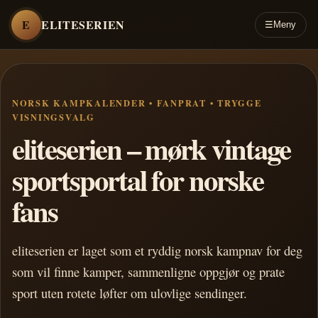
E
ELITESERIEN
☰
Meny
NORSK KAMPKALENDER • FANPRAT • TRYGGE
VISNINGSVALG
eliteserien – mørk vintage
sportsportal for norske
fans
eliteserien er laget som et ryddig norsk kampnav for deg
som vil finne kamper, sammenligne oppgjør og prate
sport uten rotete løfter om ulovlige sendinger.