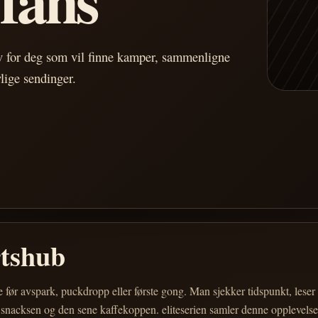
av for deg som vil finne kamper, sammenligne
vlige sendinger.
rtshub
e før avspark, puckdropp eller første gong. Man sjekker tidspunkt, les
 snacksen og den sene kaffekoppen. eliteserien samler denne opplevelsen