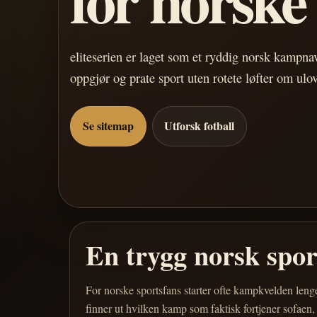
eliteserien er laget som et ryddig norsk kampn
oppgjør og prate sport uten rotete løfter om ulo
Se sitemap
Utforsk fotball
En trygg norsk spo
For norske sportsfans starter ofte kampkvelden leng
finner ut hvilken kamp som faktisk fortjener sofaen,