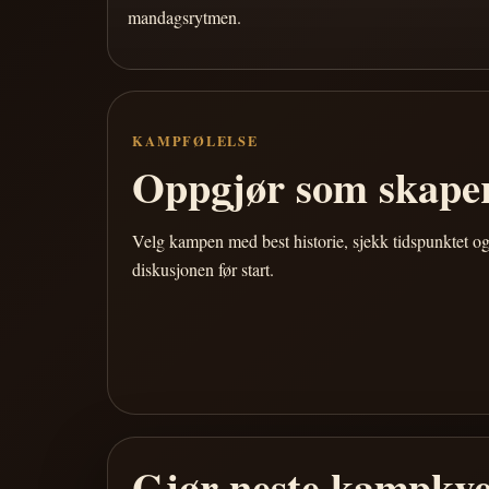
mandagsrytmen.
KAMPFØLELSE
Oppgjør som skaper
Velg kampen med best historie, sjekk tidspunktet og
diskusjonen før start.
Gjør neste kampkve