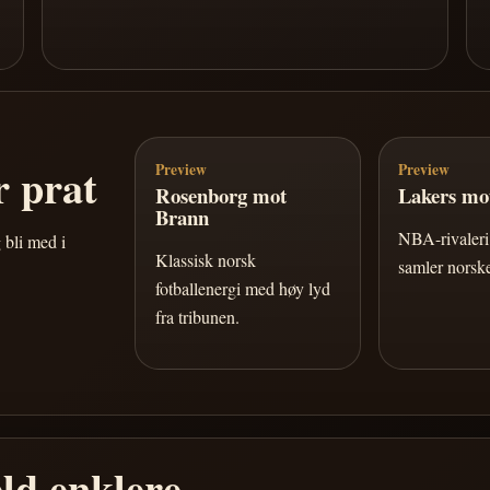
 prat
Preview
Preview
Rosenborg mot
Lakers mot
Brann
NBA-rivaleri 
 bli med i
Klassisk norsk
samler norske
fotballenergi med høy lyd
fra tribunen.
ld enklere