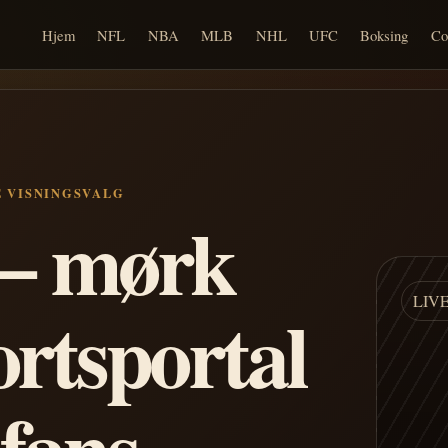
Hjem
NFL
NBA
MLB
NHL
UFC
Boksing
Co
E VISNINGSVALG
n – mørk
LIV
ortsportal
 fans