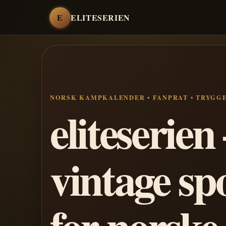
E
ELITESERIEN
NORSK KAMPKALENDER • FANPRAT • TRYGG
eliteserie
vintage sp
for norske