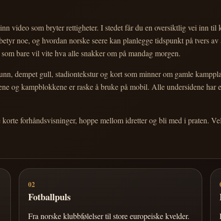
nn video som bryter rettigheter. I stedet får du en oversiktlig vei inn til
e betyr noe, og hvordan norske seere kan planlegge tidspunkt på tvers av
eg som bare vil vite hva alle snakker om på mandag morgen.
n, dempet gull, stadiontekstur og kort som minner om gamle kampplakate
ortene og kampblokkene er raske å bruke på mobil. Alle undersidene har
e korte forhåndsvisninger, hoppe mellom idretter og bli med i praten. 
02
Fotballpuls
Fra norske klubbfølelser til store europeiske kvelder.