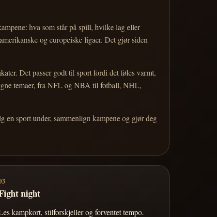
 kampene: hva som står på spill, hvilke lag eller
 amerikanske og europeiske ligaer. Det gjør siden
r. Det passer godt til sport fordi det føles varmt,
 egne temaer, fra NFL og NBA til fotball, NHL,
Velg en sport under, sammenlign kampene og gjør deg
03
Fight night
Les kampkort, stilforskjeller og forventet tempo.