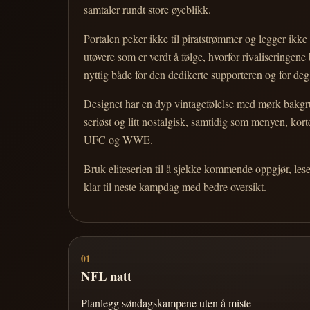
samtaler rundt store øyeblikk.
Portalen peker ikke til piratstrømmer og legger ikke i
utøvere som er verdt å følge, hvorfor rivaliseringen
nyttig både for den dedikerte supporteren og for d
Designet har en dyp vintagefølelse med mørk bakgrun
seriøst og litt nostalgisk, samtidig som menyen, k
UFC og WWE.
Bruk eliteserien til å sjekke kommende oppgjør, les
klar til neste kampdag med bedre oversikt.
01
NFL natt
Planlegg søndagskampene uten å miste