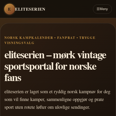
E
ELITESERIEN
☰
Meny
NORSK KAMPKALENDER • FANPRAT • TRYGGE
VISNINGSVALG
eliteserien – mørk vintage
sportsportal for norske
fans
eliteserien er laget som et ryddig norsk kampnav for deg
som vil finne kamper, sammenligne oppgjør og prate
sport uten rotete løfter om ulovlige sendinger.