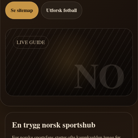
Se sitemap
Utforsk fotball
LIVE GUIDE
NO
En trygg norsk sportshub
For norske sportsfans starter ofte kampkvelden lenge før