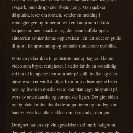
avspark, puckdropp eller første gong. Man sjekker
tidspunkt, leser om formen, sender en melding i
vennegjengen og finner ut hvilken kamp som faktisk
fortjener sofaen, snacksen og den sene kaffekoppen.
eliteserien samler denne opplevelsen i én lett side: en guide
til sport, kampstemning og samtaler rundt store øyeblikk.
Portalen peker ikke til piratstrømmer og legger ikke inn
video som bryter rettigheter. I stedet får du en oversiktlig
vei inn til kampene: hva som står på spill, hvilke lag eller
utøvere som er verdt å følge, hvorfor rivaliseringene betyr
noe, og hvordan norske seere kan planlegge tidspunkt på
tvers av amerikanske og europeiske ligaer. Det gjør siden
nyttig både for den dedikerte supporteren og for deg som
bare vil vite hva alle snakker om på mandag morgen.
Designet har en dyp vintagefølelse med mørk bakgrunn,
dempet gull, stadiontekstur og kort som minner om gamle