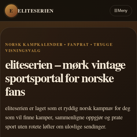
E
ELITESERIEN
☰
Meny
NORSK KAMPKALENDER • FANPRAT • TRYGGE
VISNINGSVALG
eliteserien – mørk vintage
sportsportal for norske
fans
eliteserien er laget som et ryddig norsk kampnav for deg
som vil finne kamper, sammenligne oppgjør og prate
sport uten rotete løfter om ulovlige sendinger.