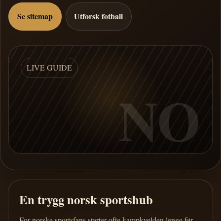
Se sitemap
Utforsk fotball
LIVE GUIDE
NO
En trygg norsk sportshub
For norske sportsfans starter ofte kampkvelden lenge før