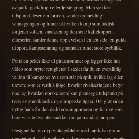
avspark, puckdropp eller første gong. Man sjekker
tidspunkt, leser om formen, sender en melding i
vennegjengen og finner ut hvilken kamp som faktisk
fortjener sofaen, snacksen og den sene kaffekoppen.
eliteserien samler denne opplevelsen i én lett side: en guide
til sport, kampstemning og samtaler rundt store øyeblikk.
Portalen peker ikke til piratstrømmer og legger ikke inn
video som bryter rettigheter. I stedet får du en oversiktlig
vei inn til kampene: hva som står på spill, hvilke lag eller
utøvere som er verdt å følge, hvorfor rivaliseringene betyr
noe, og hvordan norske seere kan planlegge tidspunkt på
tvers av amerikanske og europeiske ligaer. Det gjør siden
nyttig både for den dedikerte supporteren og for deg som
bare vil vite hva alle snakker om på mandag morgen.
Designet har en dyp vintagefølelse med mørk bakgrunn,
dempet gull, stadiontekstur og kort som minner om gamle