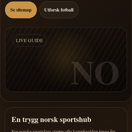
Se sitemap
Utforsk fotball
LIVE GUIDE
NO
En trygg norsk sportshub
For norske sportsfans starter ofte kampkvelden lenge før