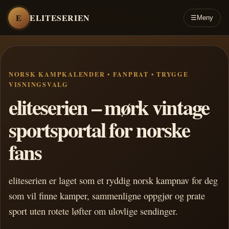
E
ELITESERIEN
☰
Meny
NORSK KAMPKALENDER • FANPRAT • TRYGGE
VISNINGSVALG
eliteserien – mørk vintage
sportsportal for norske
fans
eliteserien er laget som et ryddig norsk kampnav for deg
som vil finne kamper, sammenligne oppgjør og prate
sport uten rotete løfter om ulovlige sendinger.