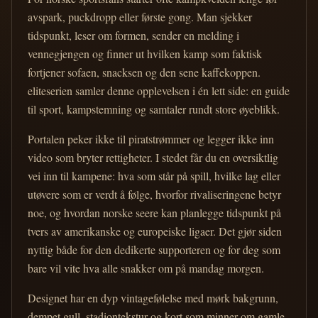
avspark, puckdropp eller første gong. Man sjekker
tidspunkt, leser om formen, sender en melding i
vennegjengen og finner ut hvilken kamp som faktisk
fortjener sofaen, snacksen og den sene kaffekoppen.
eliteserien samler denne opplevelsen i én lett side: en guide
til sport, kampstemning og samtaler rundt store øyeblikk.
Portalen peker ikke til piratstrømmer og legger ikke inn
video som bryter rettigheter. I stedet får du en oversiktlig
vei inn til kampene: hva som står på spill, hvilke lag eller
utøvere som er verdt å følge, hvorfor rivaliseringene betyr
noe, og hvordan norske seere kan planlegge tidspunkt på
tvers av amerikanske og europeiske ligaer. Det gjør siden
nyttig både for den dedikerte supporteren og for deg som
bare vil vite hva alle snakker om på mandag morgen.
Designet har en dyp vintagefølelse med mørk bakgrunn,
dempet gull, stadiontekstur og kort som minner om gamle