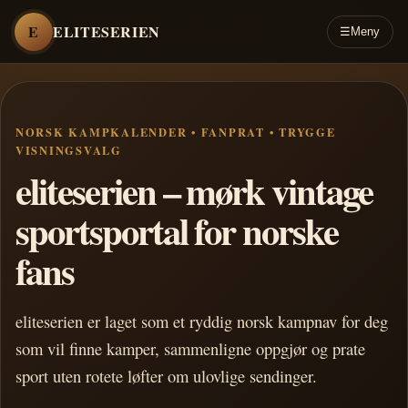
E
ELITESERIEN
☰
Meny
NORSK KAMPKALENDER • FANPRAT • TRYGGE
VISNINGSVALG
eliteserien – mørk vintage
sportsportal for norske
fans
eliteserien er laget som et ryddig norsk kampnav for deg
som vil finne kamper, sammenligne oppgjør og prate
sport uten rotete løfter om ulovlige sendinger.