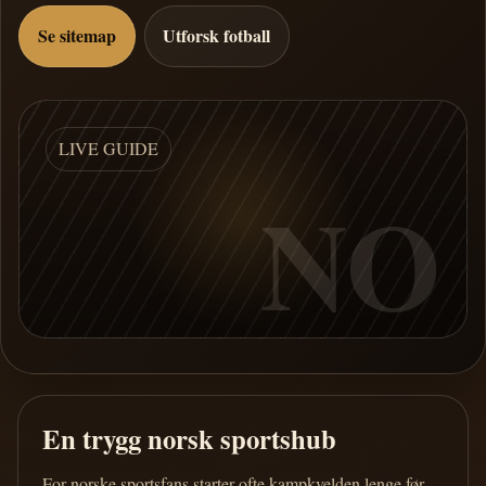
Se sitemap
Utforsk fotball
LIVE GUIDE
NO
En trygg norsk sportshub
For norske sportsfans starter ofte kampkvelden lenge før