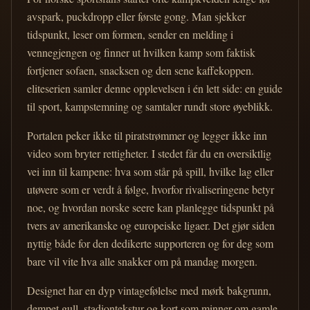
avspark, puckdropp eller første gong. Man sjekker
tidspunkt, leser om formen, sender en melding i
vennegjengen og finner ut hvilken kamp som faktisk
fortjener sofaen, snacksen og den sene kaffekoppen.
eliteserien samler denne opplevelsen i én lett side: en guide
til sport, kampstemning og samtaler rundt store øyeblikk.
Portalen peker ikke til piratstrømmer og legger ikke inn
video som bryter rettigheter. I stedet får du en oversiktlig
vei inn til kampene: hva som står på spill, hvilke lag eller
utøvere som er verdt å følge, hvorfor rivaliseringene betyr
noe, og hvordan norske seere kan planlegge tidspunkt på
tvers av amerikanske og europeiske ligaer. Det gjør siden
nyttig både for den dedikerte supporteren og for deg som
bare vil vite hva alle snakker om på mandag morgen.
Designet har en dyp vintagefølelse med mørk bakgrunn,
dempet gull, stadiontekstur og kort som minner om gamle