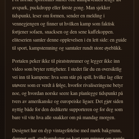
avspark, puckdropp eller første gong. Man sjekker
tidspunkt, leser om formen, sender en melding i
vennegjengen og finner ut hvilken kamp som faktisk
fortjener sofaen, snacksen og den sene kaffekoppen.
eliteserien samler denne opplevelsen i én lett side: en guide
til sport, kampstemning og samtaler rundt store øyeblikk.
Portalen peker ikke til piratstrømmer og legger ikke inn
video som bryter rettigheter. I stedet får du en oversiktlig
vei inn til kampene: hva som står på spill, hvilke lag eller
utøvere som er verdt å følge, hvorfor rivaliseringene betyr
noe, og hvordan norske seere kan planlegge tidspunkt på
tvers av amerikanske og europeiske ligaer. Det gjør siden
nyttig både for den dedikerte supporteren og for deg som
bare vil vite hva alle snakker om på mandag morgen.
Designet har en dyp vintagefølelse med mørk bakgrunn,
dempet gull, stadiontekstur og kort som minner om gamle