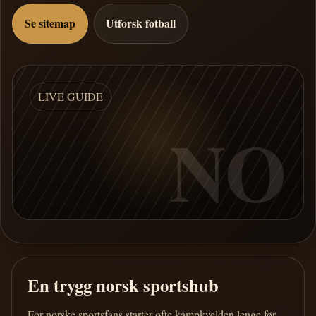
Se sitemap
Utforsk fotball
LIVE GUIDE
NO
En trygg norsk sportshub
For norske sportsfans starter ofte kampkvelden lenge før