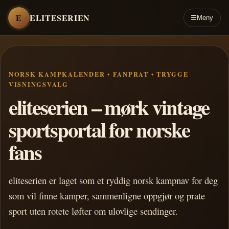
E
ELITESERIEN
☰
Meny
NORSK KAMPKALENDER • FANPRAT • TRYGGE
VISNINGSVALG
eliteserien – mørk vintage
sportsportal for norske
fans
eliteserien er laget som et ryddig norsk kampnav for deg
som vil finne kamper, sammenligne oppgjør og prate
sport uten rotete løfter om ulovlige sendinger.