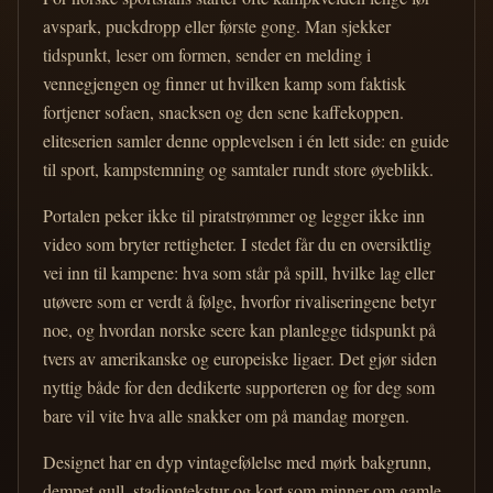
avspark, puckdropp eller første gong. Man sjekker
tidspunkt, leser om formen, sender en melding i
vennegjengen og finner ut hvilken kamp som faktisk
fortjener sofaen, snacksen og den sene kaffekoppen.
eliteserien samler denne opplevelsen i én lett side: en guide
til sport, kampstemning og samtaler rundt store øyeblikk.
Portalen peker ikke til piratstrømmer og legger ikke inn
video som bryter rettigheter. I stedet får du en oversiktlig
vei inn til kampene: hva som står på spill, hvilke lag eller
utøvere som er verdt å følge, hvorfor rivaliseringene betyr
noe, og hvordan norske seere kan planlegge tidspunkt på
tvers av amerikanske og europeiske ligaer. Det gjør siden
nyttig både for den dedikerte supporteren og for deg som
bare vil vite hva alle snakker om på mandag morgen.
Designet har en dyp vintagefølelse med mørk bakgrunn,
dempet gull, stadiontekstur og kort som minner om gamle