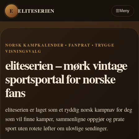
E
ELITESERIEN
☰
Meny
NORSK KAMPKALENDER • FANPRAT • TRYGGE
VISNINGSVALG
eliteserien – mørk vintage
sportsportal for norske
fans
eliteserien er laget som et ryddig norsk kampnav for deg
som vil finne kamper, sammenligne oppgjør og prate
sport uten rotete løfter om ulovlige sendinger.