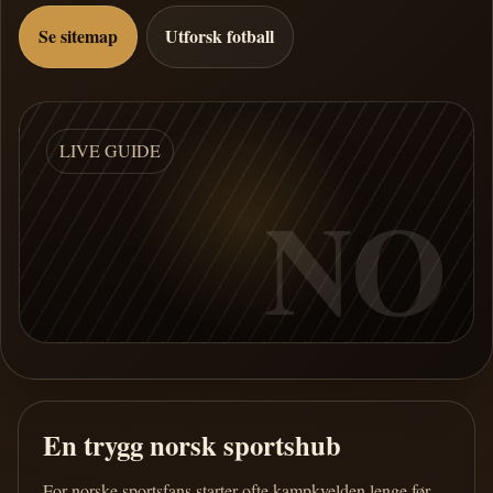
Se sitemap
Utforsk fotball
LIVE GUIDE
NO
En trygg norsk sportshub
For norske sportsfans starter ofte kampkvelden lenge før