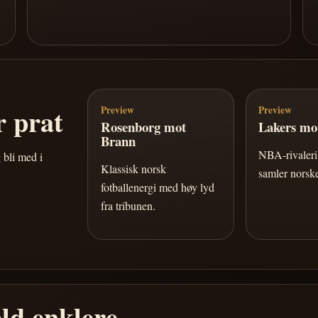
 prat
Preview
Preview
Rosenborg mot
Lakers mot
Brann
NBA-rivaleri 
 bli med i
Klassisk norsk
samler norske
fotballenergi med høy lyd
fra tribunen.
ld enklere