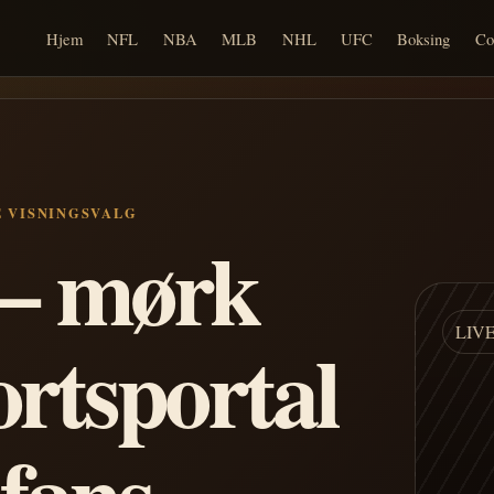
Hjem
NFL
NBA
MLB
NHL
UFC
Boksing
Co
E VISNINGSVALG
n – mørk
LIV
ortsportal
 fans