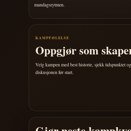
mandagsrytmen.
KAMPFØLELSE
Oppgjør som skaper
Velg kampen med best historie, sjekk tidspunktet og
diskusjonen før start.
Gjør neste kampkve