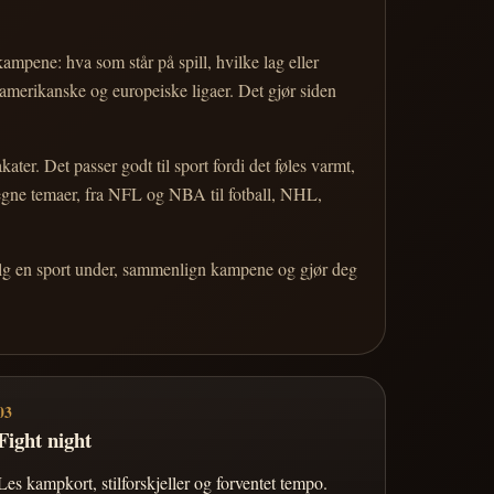
 kampene: hva som står på spill, hvilke lag eller
 amerikanske og europeiske ligaer. Det gjør siden
r. Det passer godt til sport fordi det føles varmt,
 egne temaer, fra NFL og NBA til fotball, NHL,
Velg en sport under, sammenlign kampene og gjør deg
03
Fight night
Les kampkort, stilforskjeller og forventet tempo.