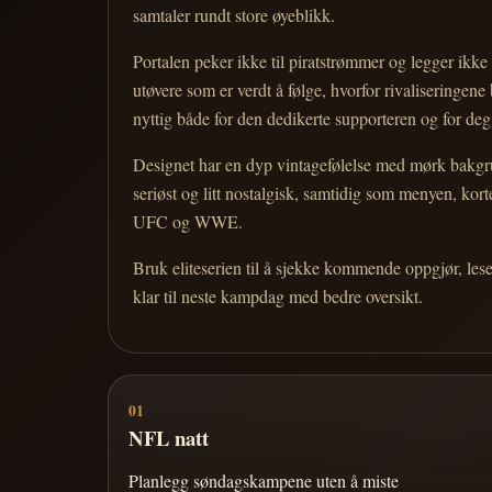
samtaler rundt store øyeblikk.
Portalen peker ikke til piratstrømmer og legger ikke i
utøvere som er verdt å følge, hvorfor rivaliseringen
nyttig både for den dedikerte supporteren og for d
Designet har en dyp vintagefølelse med mørk bakgrun
seriøst og litt nostalgisk, samtidig som menyen, k
UFC og WWE.
Bruk eliteserien til å sjekke kommende oppgjør, les
klar til neste kampdag med bedre oversikt.
01
NFL natt
Planlegg søndagskampene uten å miste