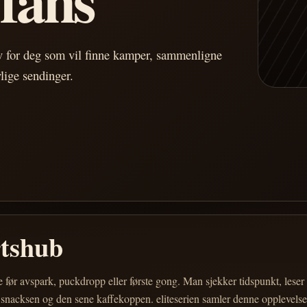
av for deg som vil finne kamper, sammenligne
vlige sendinger.
rtshub
e før avspark, puckdropp eller første gong. Man sjekker tidspunkt, les
 snacksen og den sene kaffekoppen. eliteserien samler denne opplevelsen