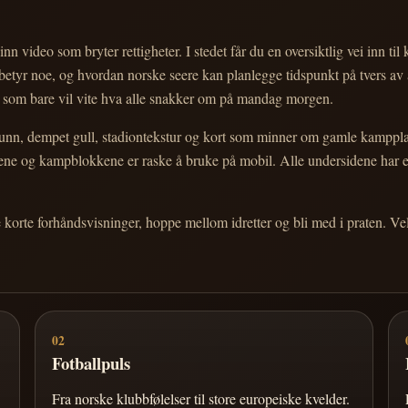
nn video som bryter rettigheter. I stedet får du en oversiktlig vei inn til
e betyr noe, og hvordan norske seere kan planlegge tidspunkt på tvers av
eg som bare vil vite hva alle snakker om på mandag morgen.
n, dempet gull, stadiontekstur og kort som minner om gamle kampplakate
ortene og kampblokkene er raske å bruke på mobil. Alle undersidene har
e korte forhåndsvisninger, hoppe mellom idretter og bli med i praten. 
02
Fotballpuls
Fra norske klubbfølelser til store europeiske kvelder.