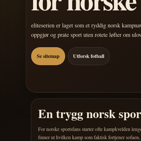
eliteserien er laget som et ryddig norsk kampn
oppgjør og prate sport uten rotete løfter om ulo
Se sitemap
Utforsk fotball
En trygg norsk spo
For norske sportsfans starter ofte kampkvelden leng
finner ut hvilken kamp som faktisk fortjener sofaen,