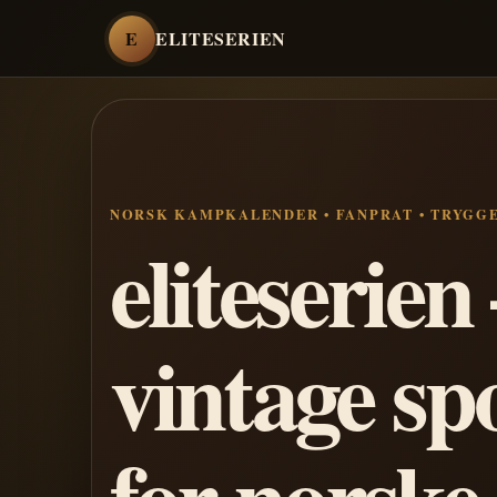
E
ELITESERIEN
NORSK KAMPKALENDER • FANPRAT • TRYGG
eliteserie
vintage sp
for norske