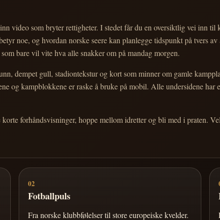
nn video som bryter rettigheter. I stedet får du en oversiktlig vei inn til
e betyr noe, og hvordan norske seere kan planlegge tidspunkt på tvers av
eg som bare vil vite hva alle snakker om på mandag morgen.
n, dempet gull, stadiontekstur og kort som minner om gamle kampplakate
ortene og kampblokkene er raske å bruke på mobil. Alle undersidene har
e korte forhåndsvisninger, hoppe mellom idretter og bli med i praten. 
02
Fotballpuls
Fra norske klubbfølelser til store europeiske kvelder.