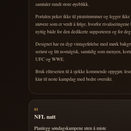
samtaler rundt store øyeblikk.
Portalen peker ikke til piratstrømmer og legger ikke i
utøvere som er verdt å følge, hvorfor rivaliseringen
nyttig både for den dedikerte supporteren og for d
Designet har en dyp vintagefølelse med mørk bakgrun
seriøst og litt nostalgisk, samtidig som menyen, k
UFC og WWE.
Bruk eliteserien til å sjekke kommende oppgjør, les
klar til neste kampdag med bedre oversikt.
01
NFL natt
Planlegg søndagskampene uten å miste