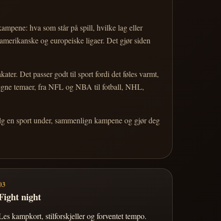
 kampene: hva som står på spill, hvilke lag eller
 amerikanske og europeiske ligaer. Det gjør siden
r. Det passer godt til sport fordi det føles varmt,
 egne temaer, fra NFL og NBA til fotball, NHL,
Velg en sport under, sammenlign kampene og gjør deg
03
Fight night
Les kampkort, stilforskjeller og forventet tempo.