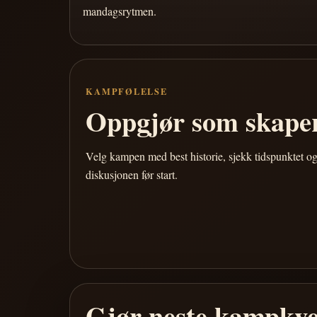
mandagsrytmen.
KAMPFØLELSE
Oppgjør som skaper
Velg kampen med best historie, sjekk tidspunktet og
diskusjonen før start.
Gjør neste kampkve