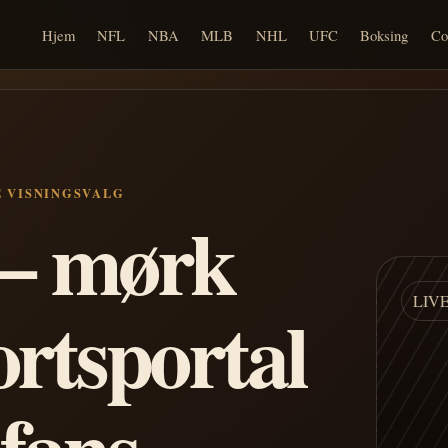
Hjem
NFL
NBA
MLB
NHL
UFC
Boksing
Co
E VISNINGSVALG
n – mørk
LIV
ortsportal
 fans