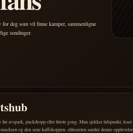
av for deg som vil finne kamper, sammenligne
vlige sendinger.
rtshub
e før avspark, puckdropp eller første gong. Man sjekker tidspunkt, les
 snacksen og den sene kaffekoppen. eliteserien samler denne opplevelsen