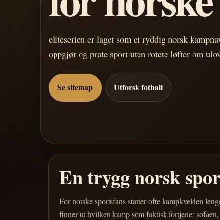
eliteserien er laget som et ryddig norsk kampn
oppgjør og prate sport uten rotete løfter om ulo
Se sitemap
Utforsk fotball
En trygg norsk spo
For norske sportsfans starter ofte kampkvelden leng
finner ut hvilken kamp som faktisk fortjener sofaen,