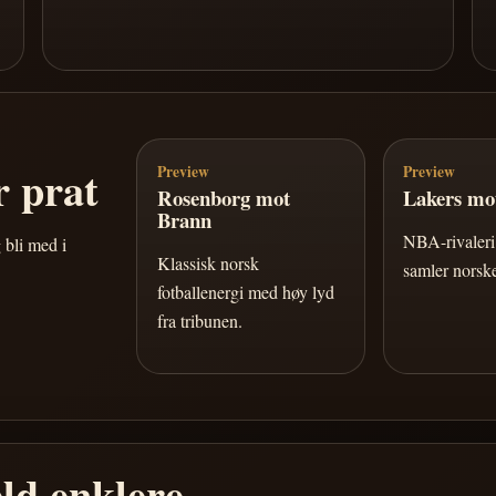
 prat
Preview
Preview
Rosenborg mot
Lakers mot
Brann
NBA-rivaleri 
 bli med i
Klassisk norsk
samler norske
fotballenergi med høy lyd
fra tribunen.
ld enklere