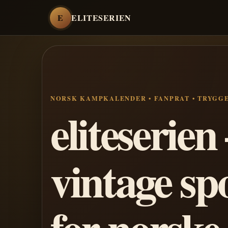
E
ELITESERIEN
NORSK KAMPKALENDER • FANPRAT • TRYGG
eliteserie
vintage sp
for norske