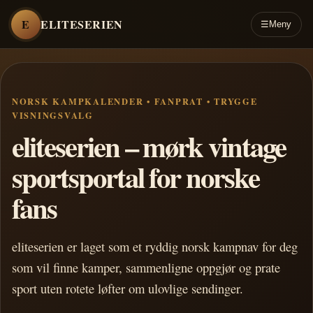
E
ELITESERIEN
☰
Meny
NORSK KAMPKALENDER • FANPRAT • TRYGGE
VISNINGSVALG
eliteserien – mørk vintage
sportsportal for norske
fans
eliteserien er laget som et ryddig norsk kampnav for deg
som vil finne kamper, sammenligne oppgjør og prate
sport uten rotete løfter om ulovlige sendinger.