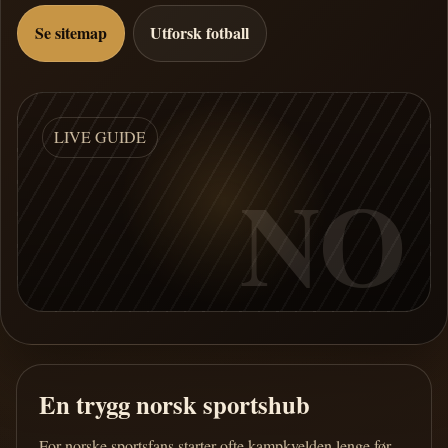
Se sitemap
Utforsk fotball
LIVE GUIDE
NO
En trygg norsk sportshub
For norske sportsfans starter ofte kampkvelden lenge før