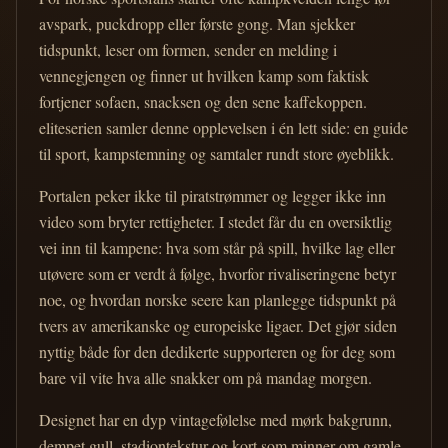
avspark, puckdropp eller første gong. Man sjekker
tidspunkt, leser om formen, sender en melding i
vennegjengen og finner ut hvilken kamp som faktisk
fortjener sofaen, snacksen og den sene kaffekoppen.
eliteserien samler denne opplevelsen i én lett side: en guide
til sport, kampstemning og samtaler rundt store øyeblikk.
Portalen peker ikke til piratstrømmer og legger ikke inn
video som bryter rettigheter. I stedet får du en oversiktlig
vei inn til kampene: hva som står på spill, hvilke lag eller
utøvere som er verdt å følge, hvorfor rivaliseringene betyr
noe, og hvordan norske seere kan planlegge tidspunkt på
tvers av amerikanske og europeiske ligaer. Det gjør siden
nyttig både for den dedikerte supporteren og for deg som
bare vil vite hva alle snakker om på mandag morgen.
Designet har en dyp vintagefølelse med mørk bakgrunn,
dempet gull, stadiontekstur og kort som minner om gamle