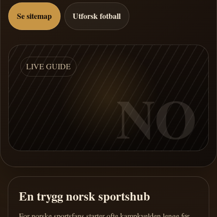
Se sitemap
Utforsk fotball
LIVE GUIDE
NO
En trygg norsk sportshub
For norske sportsfans starter ofte kampkvelden lenge før