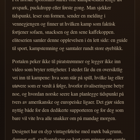
avspark, puckdropp eller første gong. Man sjekker
tidspunkt, leser om formen, sender en melding i
vennegjengen og finner ut hvilken kamp som faktisk
fortjener sofaen, snacksen og den sene kaffekoppen.
eliteserien samler denne opplevelsen i én lett side: en guide
til sport, kampstemning og samtaler rundt store øyeblikk.
Portalen peker ikke til piratstrømmer og legger ikke inn
video som bryter rettigheter. I stedet får du en oversiktlig
vei inn til kampene: hva som står på spill, hvilke lag eller
utøvere som er verdt å følge, hvorfor rivaliseringene betyr
noe, og hvordan norske seere kan planlegge tidspunkt på
tvers av amerikanske og europeiske ligaer. Det gjør siden
nyttig både for den dedikerte supporteren og for deg som
bare vil vite hva alle snakker om på mandag morgen.
Designet har en dyp vintagefølelse med mørk bakgrunn,
dempet gull, stadiontekstur og kort som minner om gamle