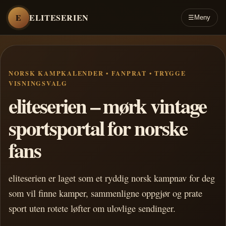
E
ELITESERIEN
☰
Meny
NORSK KAMPKALENDER • FANPRAT • TRYGGE
VISNINGSVALG
eliteserien – mørk vintage
sportsportal for norske
fans
eliteserien er laget som et ryddig norsk kampnav for deg
som vil finne kamper, sammenligne oppgjør og prate
sport uten rotete løfter om ulovlige sendinger.