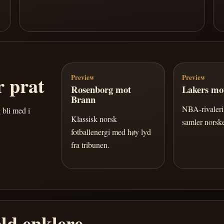
 prat
Preview
Preview
Rosenborg mot
Lakers mot
Brann
NBA-rivaleri 
 bli med i
Klassisk norsk
samler norske
fotballenergi med høy lyd
fra tribunen.
ld enklere