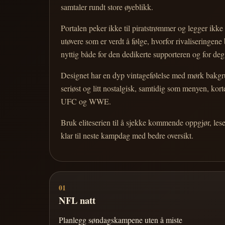
samtaler rundt store øyeblikk.
Portalen peker ikke til piratstrømmer og legger ikke i
utøvere som er verdt å følge, hvorfor rivaliseringen
nyttig både for den dedikerte supporteren og for d
Designet har en dyp vintagefølelse med mørk bakgrun
seriøst og litt nostalgisk, samtidig som menyen, k
UFC og WWE.
Bruk eliteserien til å sjekke kommende oppgjør, les
klar til neste kampdag med bedre oversikt.
01
NFL natt
Planlegg søndagskampene uten å miste