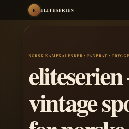
E
ELITESERIEN
NORSK KAMPKALENDER • FANPRAT • TRYGG
eliteserie
vintage sp
for norske