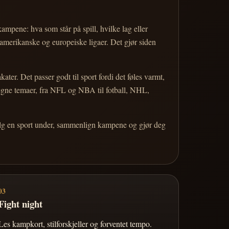
 kampene: hva som står på spill, hvilke lag eller
 amerikanske og europeiske ligaer. Det gjør siden
r. Det passer godt til sport fordi det føles varmt,
 egne temaer, fra NFL og NBA til fotball, NHL,
Velg en sport under, sammenlign kampene og gjør deg
03
Fight night
Les kampkort, stilforskjeller og forventet tempo.