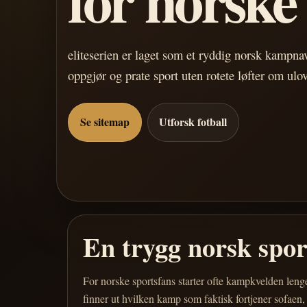
eliteserien er laget som et ryddig norsk kampn
oppgjør og prate sport uten rotete løfter om ulo
Se sitemap
Utforsk fotball
En trygg norsk spo
For norske sportsfans starter ofte kampkvelden leng
finner ut hvilken kamp som faktisk fortjener sofaen,