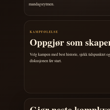
mandagsrytmen.
KAMPFØLELSE
Oppgjør som skaper
Velg kampen med best historie, sjekk tidspunktet og
diskusjonen før start.
Gjør neste kampkve