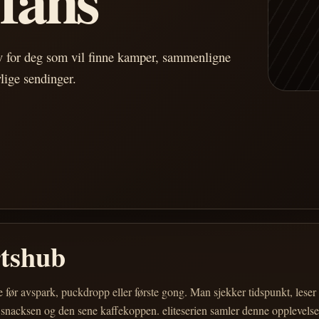
av for deg som vil finne kamper, sammenligne
vlige sendinger.
rtshub
e før avspark, puckdropp eller første gong. Man sjekker tidspunkt, les
 snacksen og den sene kaffekoppen. eliteserien samler denne opplevelsen