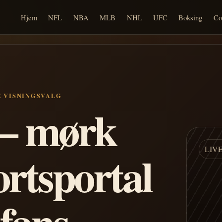
Hjem
NFL
NBA
MLB
NHL
UFC
Boksing
Co
E VISNINGSVALG
n – mørk
LIV
ortsportal
 fans