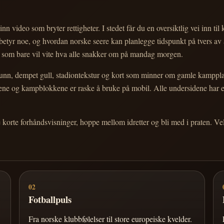
nn video som bryter rettigheter. I stedet får du en oversiktlig vei inn til
e betyr noe, og hvordan norske seere kan planlegge tidspunkt på tvers av
eg som bare vil vite hva alle snakker om på mandag morgen.
n, dempet gull, stadiontekstur og kort som minner om gamle kampplakate
ortene og kampblokkene er raske å bruke på mobil. Alle undersidene har
e korte forhåndsvisninger, hoppe mellom idretter og bli med i praten. 
02
Fotballpuls
Fra norske klubbfølelser til store europeiske kvelder.