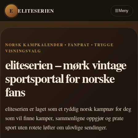
E
ELITESERIEN
☰
Meny
NORSK KAMPKALENDER • FANPRAT • TRYGGE
VISNINGSVALG
eliteserien – mørk vintage
sportsportal for norske
fans
eliteserien er laget som et ryddig norsk kampnav for deg
som vil finne kamper, sammenligne oppgjør og prate
sport uten rotete løfter om ulovlige sendinger.