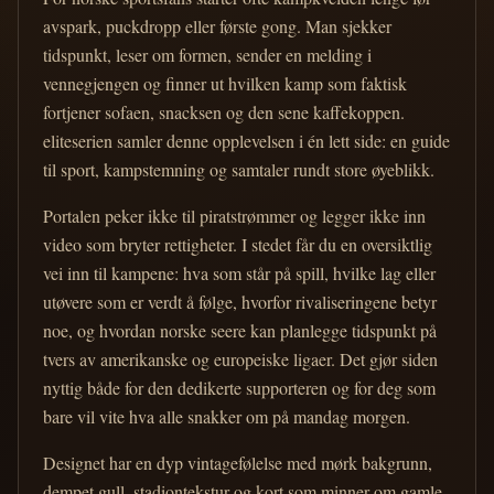
avspark, puckdropp eller første gong. Man sjekker
tidspunkt, leser om formen, sender en melding i
vennegjengen og finner ut hvilken kamp som faktisk
fortjener sofaen, snacksen og den sene kaffekoppen.
eliteserien samler denne opplevelsen i én lett side: en guide
til sport, kampstemning og samtaler rundt store øyeblikk.
Portalen peker ikke til piratstrømmer og legger ikke inn
video som bryter rettigheter. I stedet får du en oversiktlig
vei inn til kampene: hva som står på spill, hvilke lag eller
utøvere som er verdt å følge, hvorfor rivaliseringene betyr
noe, og hvordan norske seere kan planlegge tidspunkt på
tvers av amerikanske og europeiske ligaer. Det gjør siden
nyttig både for den dedikerte supporteren og for deg som
bare vil vite hva alle snakker om på mandag morgen.
Designet har en dyp vintagefølelse med mørk bakgrunn,
dempet gull, stadiontekstur og kort som minner om gamle