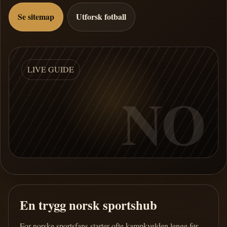
Se sitemap
Utforsk fotball
LIVE GUIDE
NO
En trygg norsk sportshub
For norske sportsfans starter ofte kampkvelden lenge før