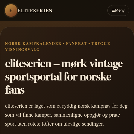
E
ELITESERIEN
☰
Meny
NORSK KAMPKALENDER • FANPRAT • TRYGGE
VISNINGSVALG
eliteserien – mørk vintage
sportsportal for norske
fans
eliteserien er laget som et ryddig norsk kampnav for deg
som vil finne kamper, sammenligne oppgjør og prate
sport uten rotete løfter om ulovlige sendinger.