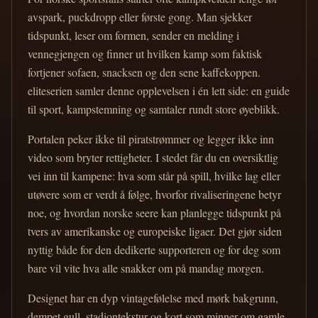
avspark, puckdropp eller første gong. Man sjekker
tidspunkt, leser om formen, sender en melding i
vennegjengen og finner ut hvilken kamp som faktisk
fortjener sofaen, snacksen og den sene kaffekoppen.
eliteserien samler denne opplevelsen i én lett side: en guide
til sport, kampstemning og samtaler rundt store øyeblikk.
Portalen peker ikke til piratstrømmer og legger ikke inn
video som bryter rettigheter. I stedet får du en oversiktlig
vei inn til kampene: hva som står på spill, hvilke lag eller
utøvere som er verdt å følge, hvorfor rivaliseringene betyr
noe, og hvordan norske seere kan planlegge tidspunkt på
tvers av amerikanske og europeiske ligaer. Det gjør siden
nyttig både for den dedikerte supporteren og for deg som
bare vil vite hva alle snakker om på mandag morgen.
Designet har en dyp vintagefølelse med mørk bakgrunn,
dempet gull, stadiontekstur og kort som minner om gamle