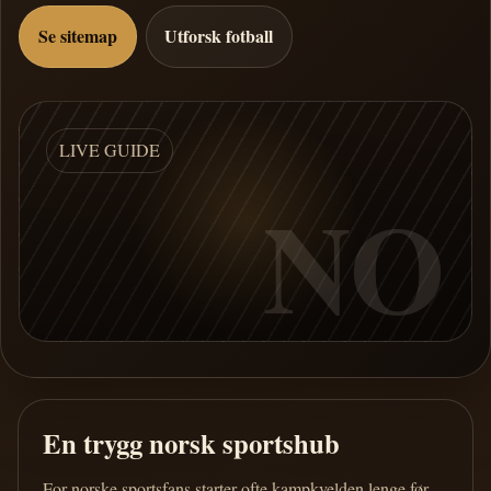
Se sitemap
Utforsk fotball
LIVE GUIDE
NO
En trygg norsk sportshub
For norske sportsfans starter ofte kampkvelden lenge før