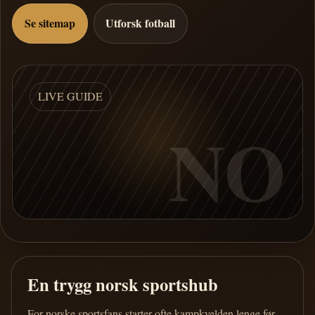
Se sitemap
Utforsk fotball
LIVE GUIDE
NO
En trygg norsk sportshub
For norske sportsfans starter ofte kampkvelden lenge før