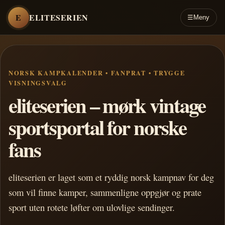
E
ELITESERIEN
☰
Meny
NORSK KAMPKALENDER • FANPRAT • TRYGGE
VISNINGSVALG
eliteserien – mørk vintage
sportsportal for norske
fans
eliteserien er laget som et ryddig norsk kampnav for deg
som vil finne kamper, sammenligne oppgjør og prate
sport uten rotete løfter om ulovlige sendinger.