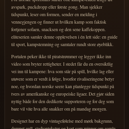
avspark, puckdropp eller første gong. Man sjekker
tidspunkt, leser om formen, sender en melding i
vennegjengen og finner ut hvilken kamp som faktisk
fortjener sofaen, snacksen og den sene kaffekoppen.
eliteserien samler denne opplevelsen i én lett side: en guide
til sport, kampstemning og samtaler rundt store øyeblikk.
Portalen peker ikke til piratstrømmer og legger ikke inn
video som bryter rettigheter. I stedet får du en oversiktlig
vei inn til kampene: hva som står på spill, hvilke lag eller
utøvere som er verdt å følge, hvorfor rivaliseringene betyr
noe, og hvordan norske seere kan planlegge tidspunkt på
tvers av amerikanske og europeiske ligaer. Det gjør siden
nyttig både for den dedikerte supporteren og for deg som
bare vil vite hva alle snakker om på mandag morgen.
Designet har en dyp vintagefølelse med mørk bakgrunn,
dempet gull, stadiontekstur og kort som minner om gamle