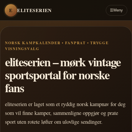
E
ELITESERIEN
☰
Meny
NORSK KAMPKALENDER • FANPRAT • TRYGGE
VISNINGSVALG
eliteserien – mørk vintage
sportsportal for norske
fans
eliteserien er laget som et ryddig norsk kampnav for deg
som vil finne kamper, sammenligne oppgjør og prate
sport uten rotete løfter om ulovlige sendinger.