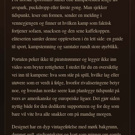
avspark, puckdropp eller første gong. Man sjekker
tidspunkt, leser om formen, sender en melding i
vennegjengen og finner ut hvilken kamp som faktisk
fortjener sofaen, snacksen og den sene kaffekoppen.
eliteserien samler denne opplevelsen i én lett side: en guide
til sport, kampstemning og samtaler rundt store øyeblikk.
Portalen peker ikke til piratstrømmer og legger ikke inn
video som bryter rettigheter. I stedet får du en oversiktlig
vei inn til kampene: hva som står på spill, hvilke lag eller
utøvere som er verdt å følge, hvorfor rivaliseringene betyr
noe, og hvordan norske seere kan planlegge tidspunkt på
tvers av amerikanske og europeiske ligaer. Det gjør siden
nyttig både for den dedikerte supporteren og for deg som
bare vil vite hva alle snakker om på mandag morgen.
Designet har en dyp vintagefølelse med mørk bakgrunn,
dempet gull, stadiontekstur og kort som minner om gamle