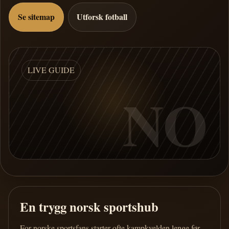
Se sitemap
Utforsk fotball
LIVE GUIDE
NO
En trygg norsk sportshub
For norske sportsfans starter ofte kampkvelden lenge før