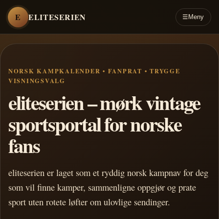
E
ELITESERIEN
☰
Meny
NORSK KAMPKALENDER • FANPRAT • TRYGGE
VISNINGSVALG
eliteserien – mørk vintage
sportsportal for norske
fans
eliteserien er laget som et ryddig norsk kampnav for deg
som vil finne kamper, sammenligne oppgjør og prate
sport uten rotete løfter om ulovlige sendinger.