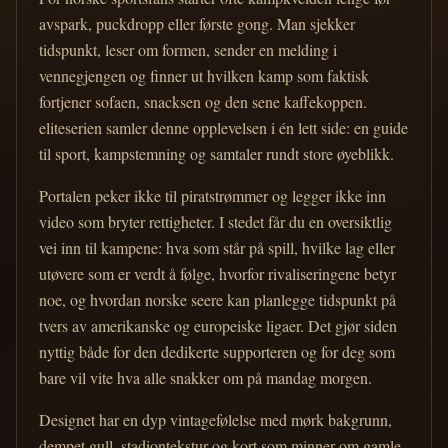
avspark, puckdropp eller første gong. Man sjekker
tidspunkt, leser om formen, sender en melding i
vennegjengen og finner ut hvilken kamp som faktisk
fortjener sofaen, snacksen og den sene kaffekoppen.
eliteserien samler denne opplevelsen i én lett side: en guide
til sport, kampstemning og samtaler rundt store øyeblikk.
Portalen peker ikke til piratstrømmer og legger ikke inn
video som bryter rettigheter. I stedet får du en oversiktlig
vei inn til kampene: hva som står på spill, hvilke lag eller
utøvere som er verdt å følge, hvorfor rivaliseringene betyr
noe, og hvordan norske seere kan planlegge tidspunkt på
tvers av amerikanske og europeiske ligaer. Det gjør siden
nyttig både for den dedikerte supporteren og for deg som
bare vil vite hva alle snakker om på mandag morgen.
Designet har en dyp vintagefølelse med mørk bakgrunn,
dempet gull, stadiontekstur og kort som minner om gamle