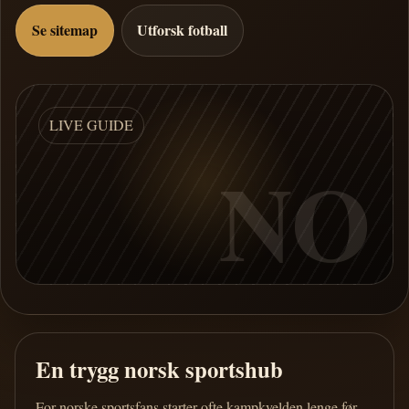
Se sitemap
Utforsk fotball
LIVE GUIDE
NO
En trygg norsk sportshub
For norske sportsfans starter ofte kampkvelden lenge før