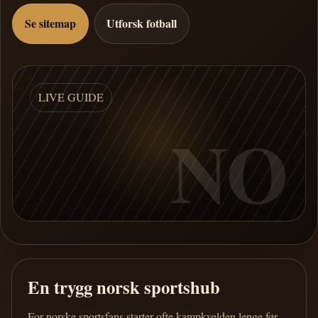
Se sitemap
Utforsk fotball
LIVE GUIDE
NO
En trygg norsk sportshub
For norske sportsfans starter ofte kampkvelden lenge før