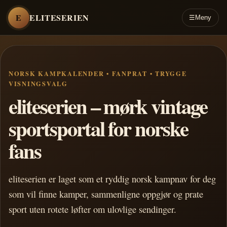
E
ELITESERIEN
☰
Meny
NORSK KAMPKALENDER • FANPRAT • TRYGGE
VISNINGSVALG
eliteserien – mørk vintage
sportsportal for norske
fans
eliteserien er laget som et ryddig norsk kampnav for deg
som vil finne kamper, sammenligne oppgjør og prate
sport uten rotete løfter om ulovlige sendinger.