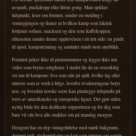
avspark, puckdropp eller første gong. Man sjekker
tidspunkt, leser om formen, sender en melding i
vennegjengen og finner ut hvilken kamp som faktisk
fortjener sofaen, snacksen og den sene kaffekoppen.
eliteserien samler denne opplevelsen i én lett side: en guide
til sport, kampstemning og samtaler rundt store øyeblikk.
Portalen peker ikke til piratstrømmer og legger ikke inn
video som bryter rettigheter. I stedet får du en oversiktlig
vei inn til kampene: hva som står på spill, hvilke lag eller
utøvere som er verdt å følge, hvorfor rivaliseringene betyr
noe, og hvordan norske seere kan planlegge tidspunkt på
tvers av amerikanske og europeiske ligaer. Det gjør siden
nyttig både for den dedikerte supporteren og for deg som
bare vil vite hva alle snakker om på mandag morgen.
Designet har en dyp vintagefølelse med mørk bakgrunn,
dempet gull, stadiontekstur og kort som minner om gamle