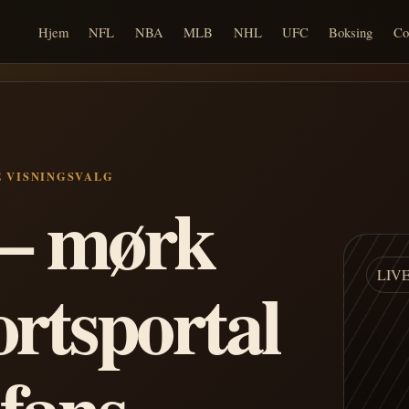
Hjem
NFL
NBA
MLB
NHL
UFC
Boksing
Co
E VISNINGSVALG
n – mørk
LIV
ortsportal
 fans