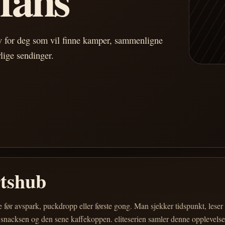
av for deg som vil finne kamper, sammenligne
vlige sendinger.
rtshub
e før avspark, puckdropp eller første gong. Man sjekker tidspunkt, les
 snacksen og den sene kaffekoppen. eliteserien samler denne opplevelsen