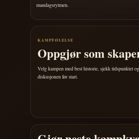
mandagsrytmen.
KAMPFØLELSE
Oppgjør som skaper
Velg kampen med best historie, sjekk tidspunktet og
diskusjonen før start.
Gjør neste kampkve