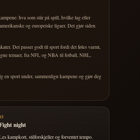
 kampene: hva som står på spill, hvilke lag eller
 amerikanske og europeiske ligaer. Det gjør siden
r. Det passer godt til sport fordi det føles varmt,
 egne temaer, fra NFL og NBA til fotball, NHL,
Velg en sport under, sammenlign kampene og gjør deg
03
Fight night
Les kampkort, stilforskjeller og forventet tempo.