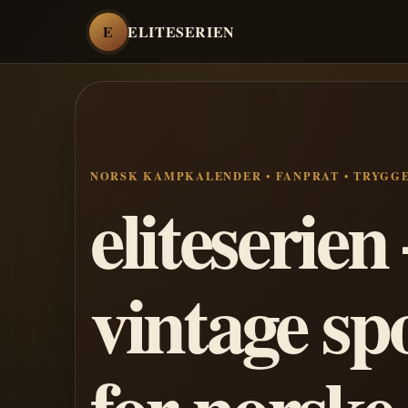
E
ELITESERIEN
NORSK KAMPKALENDER • FANPRAT • TRYGG
eliteserie
vintage sp
for norske