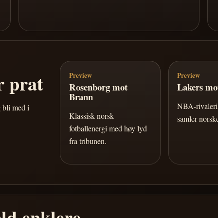
 prat
Preview
Preview
Rosenborg mot
Lakers mot
Brann
NBA-rivaleri 
 bli med i
Klassisk norsk
samler norske
fotballenergi med høy lyd
fra tribunen.
ld enklere