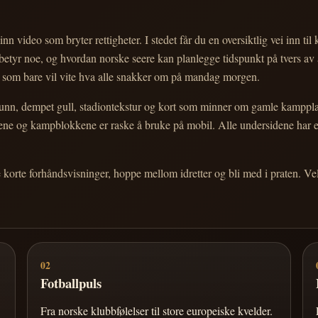
nn video som bryter rettigheter. I stedet får du en oversiktlig vei inn til
e betyr noe, og hvordan norske seere kan planlegge tidspunkt på tvers av
eg som bare vil vite hva alle snakker om på mandag morgen.
n, dempet gull, stadiontekstur og kort som minner om gamle kampplakate
ortene og kampblokkene er raske å bruke på mobil. Alle undersidene har
e korte forhåndsvisninger, hoppe mellom idretter og bli med i praten. 
02
Fotballpuls
Fra norske klubbfølelser til store europeiske kvelder.