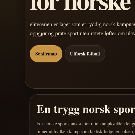
eliteserien er laget som et ryddig norsk kampn
oppgjør og prate sport uten rotete løfter om ulo
Se sitemap
Utforsk fotball
En trygg norsk spo
For norske sportsfans starter ofte kampkvelden leng
finner ut hvilken kamp som faktisk fortjener sofaen,