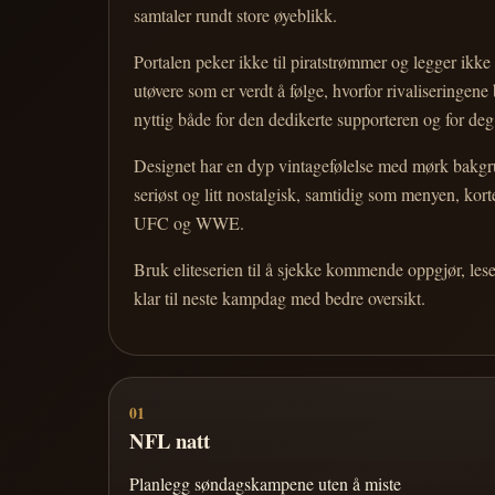
samtaler rundt store øyeblikk.
Portalen peker ikke til piratstrømmer og legger ikke i
utøvere som er verdt å følge, hvorfor rivaliseringen
nyttig både for den dedikerte supporteren og for d
Designet har en dyp vintagefølelse med mørk bakgrun
seriøst og litt nostalgisk, samtidig som menyen, k
UFC og WWE.
Bruk eliteserien til å sjekke kommende oppgjør, les
klar til neste kampdag med bedre oversikt.
01
NFL natt
Planlegg søndagskampene uten å miste