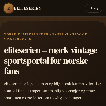
E
ELITESERIEN
☰
Meny
NORSK KAMPKALENDER • FANPRAT • TRYGGE
VISNINGSVALG
eliteserien – mørk vintage
sportsportal for norske
fans
eliteserien er laget som et ryddig norsk kampnav for deg
som vil finne kamper, sammenligne oppgjør og prate
sport uten rotete løfter om ulovlige sendinger.