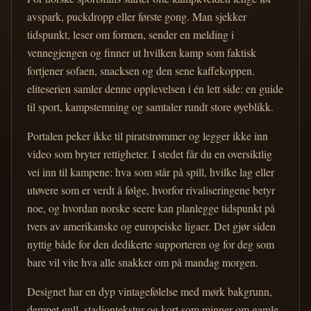
avspark, puckdropp eller første gong. Man sjekker
tidspunkt, leser om formen, sender en melding i
vennegjengen og finner ut hvilken kamp som faktisk
fortjener sofaen, snacksen og den sene kaffekoppen.
eliteserien samler denne opplevelsen i én lett side: en guide
til sport, kampstemning og samtaler rundt store øyeblikk.
Portalen peker ikke til piratstrømmer og legger ikke inn
video som bryter rettigheter. I stedet får du en oversiktlig
vei inn til kampene: hva som står på spill, hvilke lag eller
utøvere som er verdt å følge, hvorfor rivaliseringene betyr
noe, og hvordan norske seere kan planlegge tidspunkt på
tvers av amerikanske og europeiske ligaer. Det gjør siden
nyttig både for den dedikerte supporteren og for deg som
bare vil vite hva alle snakker om på mandag morgen.
Designet har en dyp vintagefølelse med mørk bakgrunn,
dempet gull, stadiontekstur og kort som minner om gamle