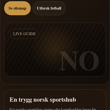
Se sitemap
Utforsk fotball
LIVE GUIDE
NO
En trygg norsk sportshub
For norske sportsfans starter ofte kampkvelden lenge før