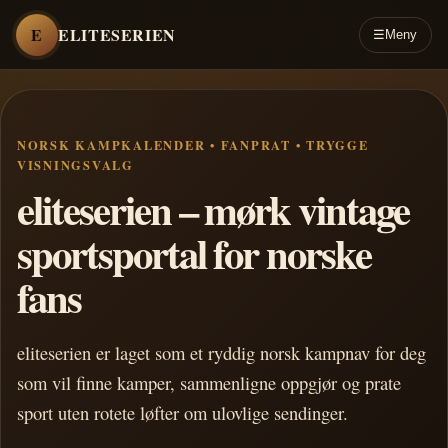
E
ELITESERIEN
☰
Meny
NORSK KAMPKALENDER • FANPRAT • TRYGGE
VISNINGSVALG
eliteserien – mørk vintage
sportsportal for norske
fans
eliteserien er laget som et ryddig norsk kampnav for deg
som vil finne kamper, sammenligne oppgjør og prate
sport uten rotete løfter om ulovlige sendinger.