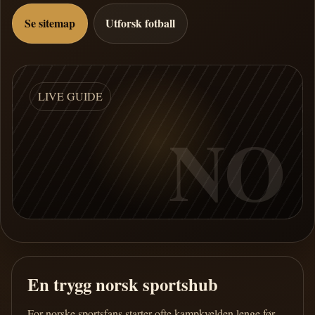
Se sitemap
Utforsk fotball
LIVE GUIDE
NO
En trygg norsk sportshub
For norske sportsfans starter ofte kampkvelden lenge før