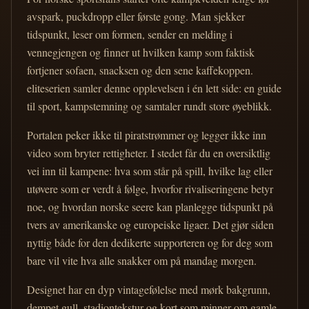
avspark, puckdropp eller første gong. Man sjekker
tidspunkt, leser om formen, sender en melding i
vennegjengen og finner ut hvilken kamp som faktisk
fortjener sofaen, snacksen og den sene kaffekoppen.
eliteserien samler denne opplevelsen i én lett side: en guide
til sport, kampstemning og samtaler rundt store øyeblikk.
Portalen peker ikke til piratstrømmer og legger ikke inn
video som bryter rettigheter. I stedet får du en oversiktlig
vei inn til kampene: hva som står på spill, hvilke lag eller
utøvere som er verdt å følge, hvorfor rivaliseringene betyr
noe, og hvordan norske seere kan planlegge tidspunkt på
tvers av amerikanske og europeiske ligaer. Det gjør siden
nyttig både for den dedikerte supporteren og for deg som
bare vil vite hva alle snakker om på mandag morgen.
Designet har en dyp vintagefølelse med mørk bakgrunn,
dempet gull, stadiontekstur og kort som minner om gamle