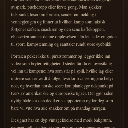
avspark, puckdropp eller første gong. Man sjekker
tidspunkt, leser om formen, sender en melding i
vennegjengen og finner ut hvilken kamp som faktisk
fortjener sofaen, snacksen og den sene kaffekoppen.
eliteserien samler denne opplevelsen i én lett side: en guide
til sport, kampstemning og samtaler rundt store øyeblikk.
Portalen peker ikke til piratstrømmer og legger ikke inn
video som bryter rettigheter. I stedet får du en oversiktlig
vei inn til kampene: hva som står på spill, hvilke lag eller
utøvere som er verdt å følge, hvorfor rivaliseringene betyr
noe, og hvordan norske seere kan planlegge tidspunkt på
tvers av amerikanske og europeiske ligaer. Det gjør siden
nyttig både for den dedikerte supporteren og for deg som
bare vil vite hva alle snakker om på mandag morgen.
Designet har en dyp vintagefølelse med mørk bakgrunn,
dempet gull, stadiontekstur og kort som minner om gamle