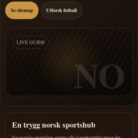
Se sitemap
Utforsk fotball
LIVE GUIDE
NO
En trygg norsk sportshub
For norske sportsfans starter ofte kampkvelden lenge før