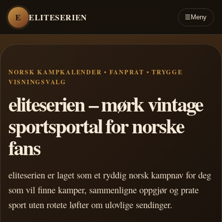
E
ELITESERIEN
☰
Meny
NORSK KAMPKALENDER • FANPRAT • TRYGGE
VISNINGSVALG
eliteserien – mørk vintage
sportsportal for norske
fans
eliteserien er laget som et ryddig norsk kampnav for deg
som vil finne kamper, sammenligne oppgjør og prate
sport uten rotete løfter om ulovlige sendinger.