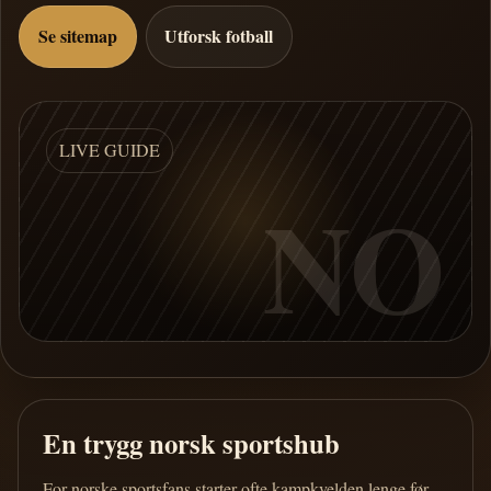
Se sitemap
Utforsk fotball
LIVE GUIDE
NO
En trygg norsk sportshub
For norske sportsfans starter ofte kampkvelden lenge før