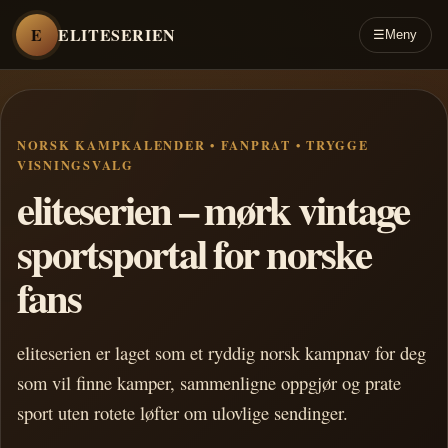
E
ELITESERIEN
☰
Meny
NORSK KAMPKALENDER • FANPRAT • TRYGGE
VISNINGSVALG
eliteserien – mørk vintage
sportsportal for norske
fans
eliteserien er laget som et ryddig norsk kampnav for deg
som vil finne kamper, sammenligne oppgjør og prate
sport uten rotete løfter om ulovlige sendinger.