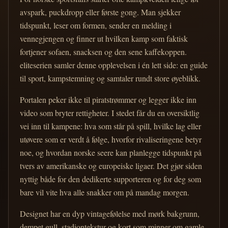
avspark, puckdropp eller første gong. Man sjekker
tidspunkt, leser om formen, sender en melding i
vennegjengen og finner ut hvilken kamp som faktisk
fortjener sofaen, snacksen og den sene kaffekoppen.
eliteserien samler denne opplevelsen i én lett side: en guide
til sport, kampstemning og samtaler rundt store øyeblikk.
Portalen peker ikke til piratstrømmer og legger ikke inn
video som bryter rettigheter. I stedet får du en oversiktlig
vei inn til kampene: hva som står på spill, hvilke lag eller
utøvere som er verdt å følge, hvorfor rivaliseringene betyr
noe, og hvordan norske seere kan planlegge tidspunkt på
tvers av amerikanske og europeiske ligaer. Det gjør siden
nyttig både for den dedikerte supporteren og for deg som
bare vil vite hva alle snakker om på mandag morgen.
Designet har en dyp vintagefølelse med mørk bakgrunn,
dempet gull, stadiontekstur og kort som minner om gamle