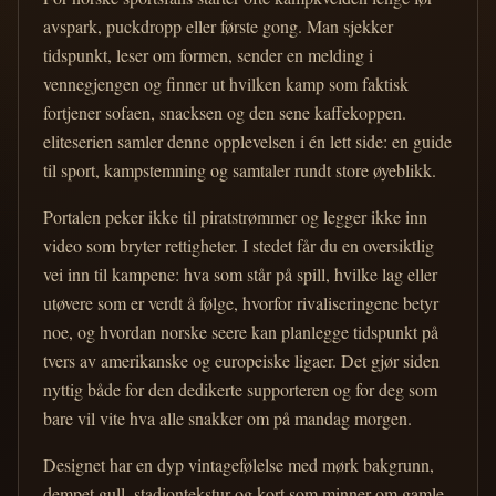
avspark, puckdropp eller første gong. Man sjekker
tidspunkt, leser om formen, sender en melding i
vennegjengen og finner ut hvilken kamp som faktisk
fortjener sofaen, snacksen og den sene kaffekoppen.
eliteserien samler denne opplevelsen i én lett side: en guide
til sport, kampstemning og samtaler rundt store øyeblikk.
Portalen peker ikke til piratstrømmer og legger ikke inn
video som bryter rettigheter. I stedet får du en oversiktlig
vei inn til kampene: hva som står på spill, hvilke lag eller
utøvere som er verdt å følge, hvorfor rivaliseringene betyr
noe, og hvordan norske seere kan planlegge tidspunkt på
tvers av amerikanske og europeiske ligaer. Det gjør siden
nyttig både for den dedikerte supporteren og for deg som
bare vil vite hva alle snakker om på mandag morgen.
Designet har en dyp vintagefølelse med mørk bakgrunn,
dempet gull, stadiontekstur og kort som minner om gamle