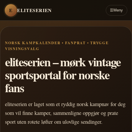
E
ELITESERIEN
☰
Meny
NORSK KAMPKALENDER • FANPRAT • TRYGGE
VISNINGSVALG
eliteserien – mørk vintage
sportsportal for norske
fans
eliteserien er laget som et ryddig norsk kampnav for deg
som vil finne kamper, sammenligne oppgjør og prate
sport uten rotete løfter om ulovlige sendinger.