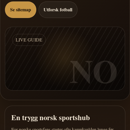
Se sitemap
Utforsk fotball
LIVE GUIDE
NO
En trygg norsk sportshub
For norske sportsfans starter ofte kampkvelden lenge før