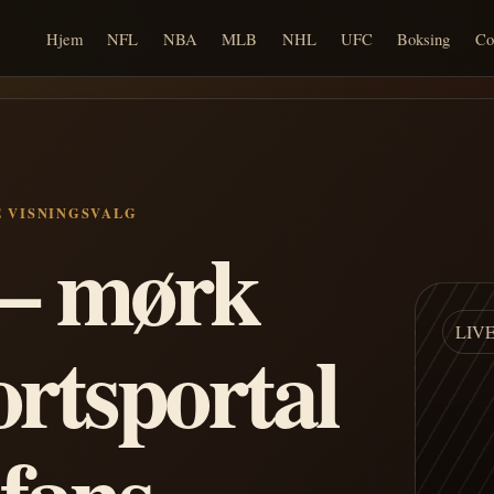
Hjem
NFL
NBA
MLB
NHL
UFC
Boksing
Co
E VISNINGSVALG
n – mørk
LIV
ortsportal
 fans