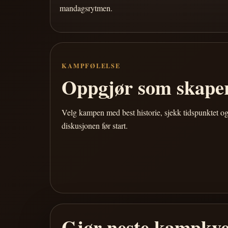
mandagsrytmen.
KAMPFØLELSE
Oppgjør som skaper
Velg kampen med best historie, sjekk tidspunktet og
diskusjonen før start.
Gjør neste kampkve