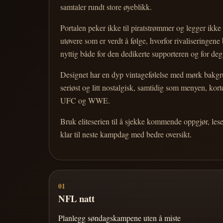
samtaler rundt store øyeblikk.
Portalen peker ikke til piratstrømmer og legger ikke i
utøvere som er verdt å følge, hvorfor rivaliseringen
nyttig både for den dedikerte supporteren og for d
Designet har en dyp vintagefølelse med mørk bakgrun
seriøst og litt nostalgisk, samtidig som menyen, k
UFC og WWE.
Bruk eliteserien til å sjekke kommende oppgjør, les
klar til neste kampdag med bedre oversikt.
01
NFL natt
Planlegg søndagskampene uten å miste