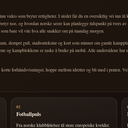
nn video som bryter rettigheter. I stedet får du en oversiktlig vei inn til
e betyr noe, og hvordan norske seere kan planlegge tidspunkt på tvers av
eg som bare vil vite hva alle snakker om på mandag morgen.
n, dempet gull, stadiontekstur og kort som minner om gamle kampplakate
ortene og kampblokkene er raske å bruke på mobil. Alle undersidene har
e korte forhåndsvisninger, hoppe mellom idretter og bli med i praten. 
02
Fotballpuls
Fra norske klubbfølelser til store europeiske kvelder.