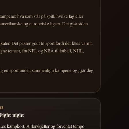
 kampene: hva som står på spill, hvilke lag eller
 amerikanske og europeiske ligaer. Det gjør siden
r. Det passer godt til sport fordi det føles varmt,
 egne temaer, fra NFL og NBA til fotball, NHL,
Velg en sport under, sammenlign kampene og gjør deg
03
Fight night
Les kampkort, stilforskjeller og forventet tempo.