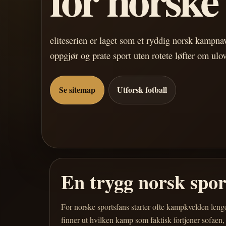
eliteserien er laget som et ryddig norsk kampn
oppgjør og prate sport uten rotete løfter om ulo
Se sitemap
Utforsk fotball
En trygg norsk spo
For norske sportsfans starter ofte kampkvelden leng
finner ut hvilken kamp som faktisk fortjener sofaen,