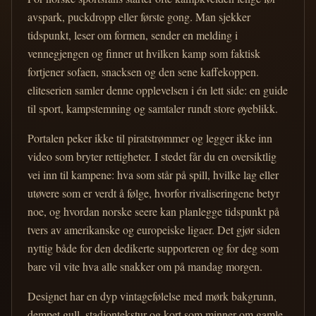
avspark, puckdropp eller første gong. Man sjekker
tidspunkt, leser om formen, sender en melding i
vennegjengen og finner ut hvilken kamp som faktisk
fortjener sofaen, snacksen og den sene kaffekoppen.
eliteserien samler denne opplevelsen i én lett side: en guide
til sport, kampstemning og samtaler rundt store øyeblikk.
Portalen peker ikke til piratstrømmer og legger ikke inn
video som bryter rettigheter. I stedet får du en oversiktlig
vei inn til kampene: hva som står på spill, hvilke lag eller
utøvere som er verdt å følge, hvorfor rivaliseringene betyr
noe, og hvordan norske seere kan planlegge tidspunkt på
tvers av amerikanske og europeiske ligaer. Det gjør siden
nyttig både for den dedikerte supporteren og for deg som
bare vil vite hva alle snakker om på mandag morgen.
Designet har en dyp vintagefølelse med mørk bakgrunn,
dempet gull, stadiontekstur og kort som minner om gamle