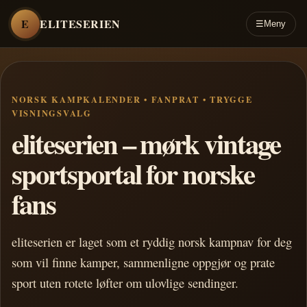
E
ELITESERIEN
☰
Meny
NORSK KAMPKALENDER • FANPRAT • TRYGGE
VISNINGSVALG
eliteserien – mørk vintage
sportsportal for norske
fans
eliteserien er laget som et ryddig norsk kampnav for deg
som vil finne kamper, sammenligne oppgjør og prate
sport uten rotete løfter om ulovlige sendinger.