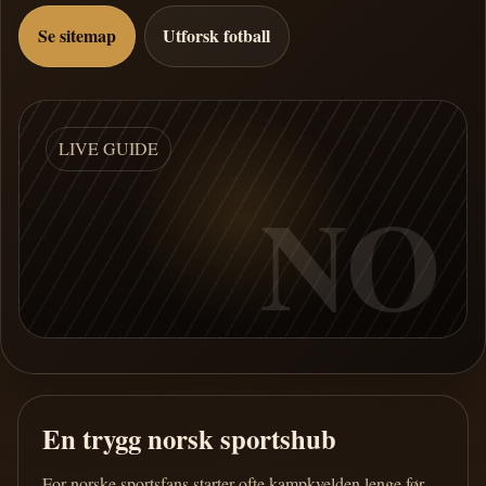
Se sitemap
Utforsk fotball
LIVE GUIDE
NO
En trygg norsk sportshub
For norske sportsfans starter ofte kampkvelden lenge før