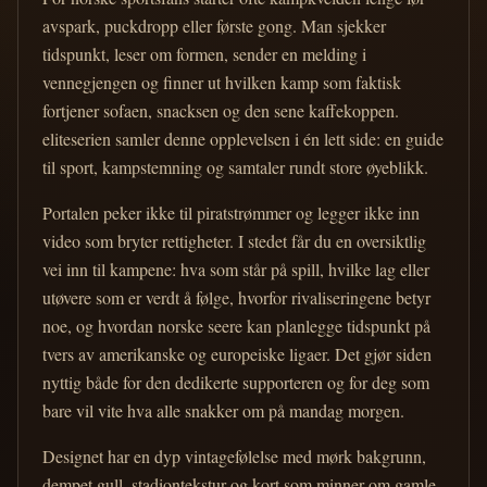
avspark, puckdropp eller første gong. Man sjekker
tidspunkt, leser om formen, sender en melding i
vennegjengen og finner ut hvilken kamp som faktisk
fortjener sofaen, snacksen og den sene kaffekoppen.
eliteserien samler denne opplevelsen i én lett side: en guide
til sport, kampstemning og samtaler rundt store øyeblikk.
Portalen peker ikke til piratstrømmer og legger ikke inn
video som bryter rettigheter. I stedet får du en oversiktlig
vei inn til kampene: hva som står på spill, hvilke lag eller
utøvere som er verdt å følge, hvorfor rivaliseringene betyr
noe, og hvordan norske seere kan planlegge tidspunkt på
tvers av amerikanske og europeiske ligaer. Det gjør siden
nyttig både for den dedikerte supporteren og for deg som
bare vil vite hva alle snakker om på mandag morgen.
Designet har en dyp vintagefølelse med mørk bakgrunn,
dempet gull, stadiontekstur og kort som minner om gamle