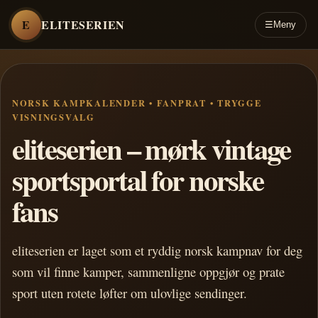
E
ELITESERIEN
☰
Meny
NORSK KAMPKALENDER • FANPRAT • TRYGGE
VISNINGSVALG
eliteserien – mørk vintage
sportsportal for norske
fans
eliteserien er laget som et ryddig norsk kampnav for deg
som vil finne kamper, sammenligne oppgjør og prate
sport uten rotete løfter om ulovlige sendinger.