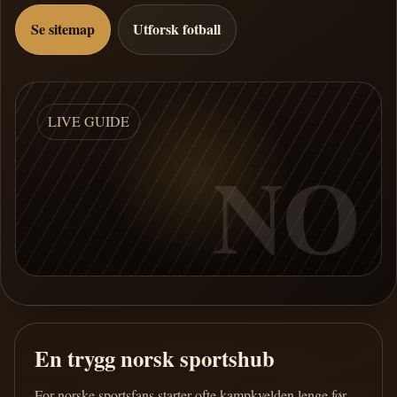
Se sitemap
Utforsk fotball
LIVE GUIDE
NO
En trygg norsk sportshub
For norske sportsfans starter ofte kampkvelden lenge før