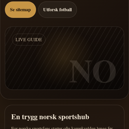
Se sitemap
Utforsk fotball
LIVE GUIDE
NO
En trygg norsk sportshub
For norske sportsfans starter ofte kampkvelden lenge før