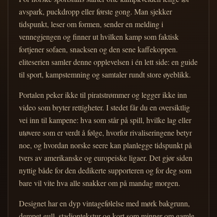
avspark, puckdropp eller første gong. Man sjekker
tidspunkt, leser om formen, sender en melding i
vennegjengen og finner ut hvilken kamp som faktisk
fortjener sofaen, snacksen og den sene kaffekoppen.
eliteserien samler denne opplevelsen i én lett side: en guide
til sport, kampstemning og samtaler rundt store øyeblikk.
Portalen peker ikke til piratstrømmer og legger ikke inn
video som bryter rettigheter. I stedet får du en oversiktlig
vei inn til kampene: hva som står på spill, hvilke lag eller
utøvere som er verdt å følge, hvorfor rivaliseringene betyr
noe, og hvordan norske seere kan planlegge tidspunkt på
tvers av amerikanske og europeiske ligaer. Det gjør siden
nyttig både for den dedikerte supporteren og for deg som
bare vil vite hva alle snakker om på mandag morgen.
Designet har en dyp vintagefølelse med mørk bakgrunn,
dempet gull, stadiontekstur og kort som minner om gamle