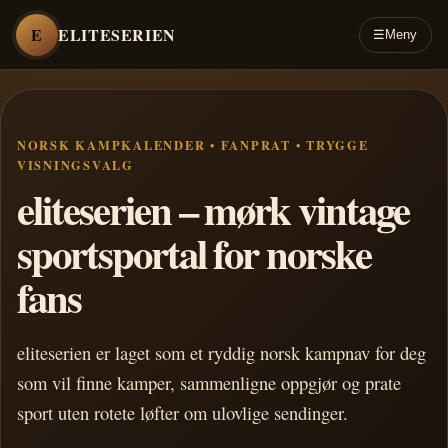
E
ELITESERIEN
☰
Meny
NORSK KAMPKALENDER • FANPRAT • TRYGGE
VISNINGSVALG
eliteserien – mørk vintage
sportsportal for norske
fans
eliteserien er laget som et ryddig norsk kampnav for deg
som vil finne kamper, sammenligne oppgjør og prate
sport uten rotete løfter om ulovlige sendinger.