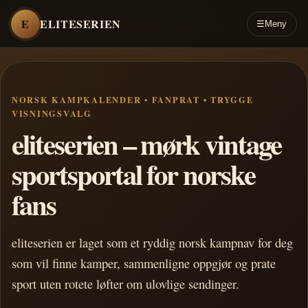
E
ELITESERIEN
☰
Meny
NORSK KAMPKALENDER • FANPRAT • TRYGGE
VISNINGSVALG
eliteserien – mørk vintage
sportsportal for norske
fans
eliteserien er laget som et ryddig norsk kampnav for deg
som vil finne kamper, sammenligne oppgjør og prate
sport uten rotete løfter om ulovlige sendinger.