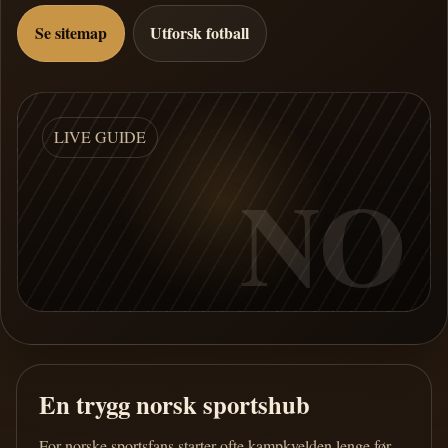
Se sitemap
Utforsk fotball
LIVE GUIDE
NO
En trygg norsk sportshub
For norske sportsfans starter ofte kampkvelden lenge før