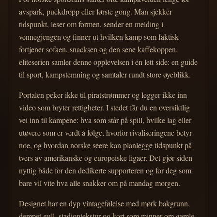
avspark, puckdropp eller første gong. Man sjekker
tidspunkt, leser om formen, sender en melding i
vennegjengen og finner ut hvilken kamp som faktisk
fortjener sofaen, snacksen og den sene kaffekoppen.
eliteserien samler denne opplevelsen i én lett side: en guide
til sport, kampstemning og samtaler rundt store øyeblikk.
Portalen peker ikke til piratstrømmer og legger ikke inn
video som bryter rettigheter. I stedet får du en oversiktlig
vei inn til kampene: hva som står på spill, hvilke lag eller
utøvere som er verdt å følge, hvorfor rivaliseringene betyr
noe, og hvordan norske seere kan planlegge tidspunkt på
tvers av amerikanske og europeiske ligaer. Det gjør siden
nyttig både for den dedikerte supporteren og for deg som
bare vil vite hva alle snakker om på mandag morgen.
Designet har en dyp vintagefølelse med mørk bakgrunn,
dempet gull, stadiontekstur og kort som minner om gamle