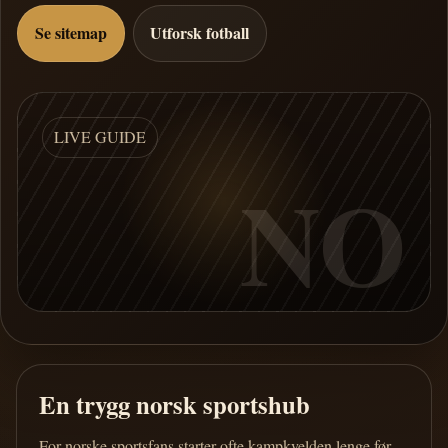
Se sitemap
Utforsk fotball
LIVE GUIDE
NO
En trygg norsk sportshub
For norske sportsfans starter ofte kampkvelden lenge før