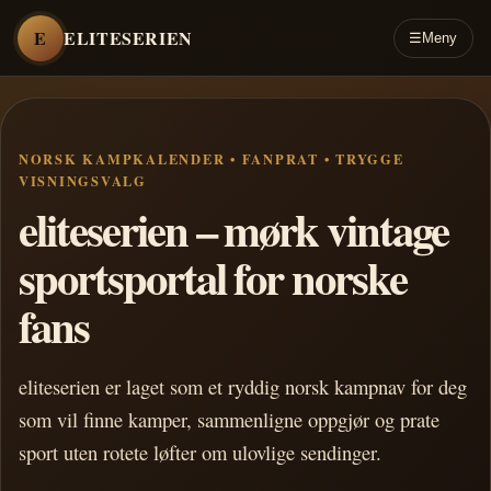
E
ELITESERIEN
☰
Meny
NORSK KAMPKALENDER • FANPRAT • TRYGGE
VISNINGSVALG
eliteserien – mørk vintage
sportsportal for norske
fans
eliteserien er laget som et ryddig norsk kampnav for deg
som vil finne kamper, sammenligne oppgjør og prate
sport uten rotete løfter om ulovlige sendinger.