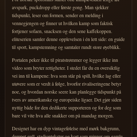
avspark, puckdropp eller første gong. Man sjekker
tidspunkt, leser om formen, sender en melding i
vennegjengen og finner ut hvilken kamp som faktisk
fortjener sofaen, snacksen og den sene kaffekoppen.
eliteserien samler denne opplevelsen i én lett side: en guide
til sport, kampstemning og samtaler rundt store øyeblikk.
Portalen peker ikke til piratstrømmer og legger ikke inn
video som bryter rettigheter. I stedet får du en oversiktlig
vei inn til kampene: hva som står på spill, hvilke lag eller
utøvere som er verdt å følge, hvorfor rivaliseringene betyr
noe, og hvordan norske seere kan planlegge tidspunkt på
tvers av amerikanske og europeiske ligaer. Det gjør siden
nyttig både for den dedikerte supporteren og for deg som
bare vil vite hva alle snakker om på mandag morgen.
Designet har en dyp vintagefølelse med mørk bakgrunn,
dempet gull, stadiontekstur og kort som minner om gamle