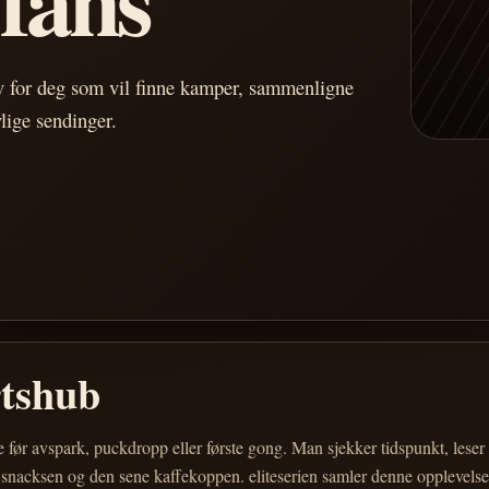
av for deg som vil finne kamper, sammenligne
vlige sendinger.
rtshub
e før avspark, puckdropp eller første gong. Man sjekker tidspunkt, les
 snacksen og den sene kaffekoppen. eliteserien samler denne opplevelsen