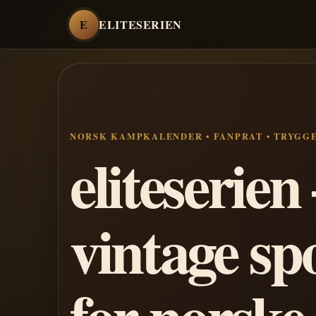
E
ELITESERIEN
NORSK KAMPKALENDER • FANPRAT • TRYGG
eliteserie
vintage sp
for norske