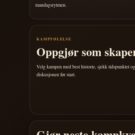
mandagsrytmen.
KAMPFØLELSE
Oppgjør som skaper
Velg kampen med best historie, sjekk tidspunktet og
diskusjonen før start.
Gjør neste kampkve