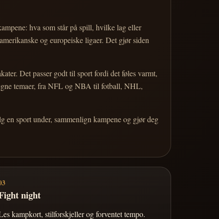
 kampene: hva som står på spill, hvilke lag eller
 amerikanske og europeiske ligaer. Det gjør siden
r. Det passer godt til sport fordi det føles varmt,
 egne temaer, fra NFL og NBA til fotball, NHL,
Velg en sport under, sammenlign kampene og gjør deg
03
Fight night
Les kampkort, stilforskjeller og forventet tempo.