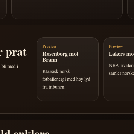
 prat
Preview
Preview
Rosenborg mot
Lakers mot
Brann
NBA-rivaleri 
 bli med i
Klassisk norsk
samler norske
fotballenergi med høy lyd
fra tribunen.
ld enklere