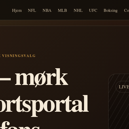
Hjem
NFL
NBA
MLB
NHL
UFC
Boksing
Co
E VISNINGSVALG
n – mørk
LIV
ortsportal
 fans