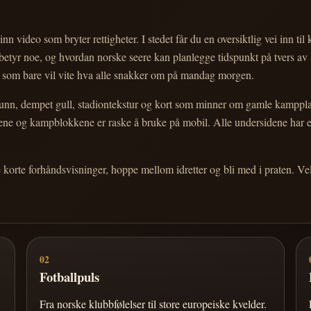
nn video som bryter rettigheter. I stedet får du en oversiktlig vei inn til
e betyr noe, og hvordan norske seere kan planlegge tidspunkt på tvers av
eg som bare vil vite hva alle snakker om på mandag morgen.
n, dempet gull, stadiontekstur og kort som minner om gamle kampplakate
ortene og kampblokkene er raske å bruke på mobil. Alle undersidene har
e korte forhåndsvisninger, hoppe mellom idretter og bli med i praten. 
02
Fotballpuls
Fra norske klubbfølelser til store europeiske kvelder.