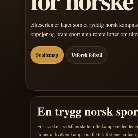
eliteserien er laget som et ryddig norsk kampn
oppgjør og prate sport uten rotete løfter om ulo
Se sitemap
Utforsk fotball
En trygg norsk spo
For norske sportsfans starter ofte kampkvelden leng
finner ut hvilken kamp som faktisk fortjener sofaen,