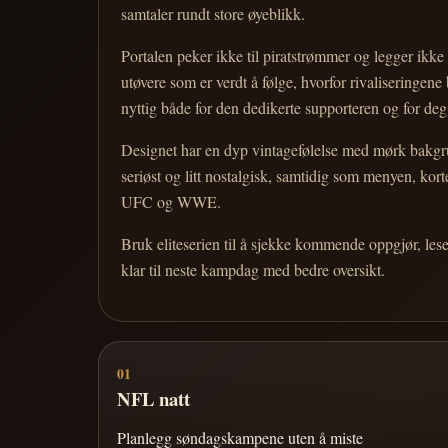
samtaler rundt store øyeblikk.
Portalen peker ikke til piratstrømmer og legger ikke i
utøvere som er verdt å følge, hvorfor rivaliseringen
nyttig både for den dedikerte supporteren og for d
Designet har en dyp vintagefølelse med mørk bakgrun
seriøst og litt nostalgisk, samtidig som menyen, k
UFC og WWE.
Bruk eliteserien til å sjekke kommende oppgjør, les
klar til neste kampdag med bedre oversikt.
01
NFL natt
Planlegg søndagskampene uten å miste