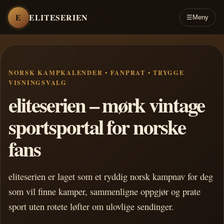
E
ELITESERIEN
☰
Meny
NORSK KAMPKALENDER • FANPRAT • TRYGGE
VISNINGSVALG
eliteserien – mørk vintage
sportsportal for norske
fans
eliteserien er laget som et ryddig norsk kampnav for deg
som vil finne kamper, sammenligne oppgjør og prate
sport uten rotete løfter om ulovlige sendinger.