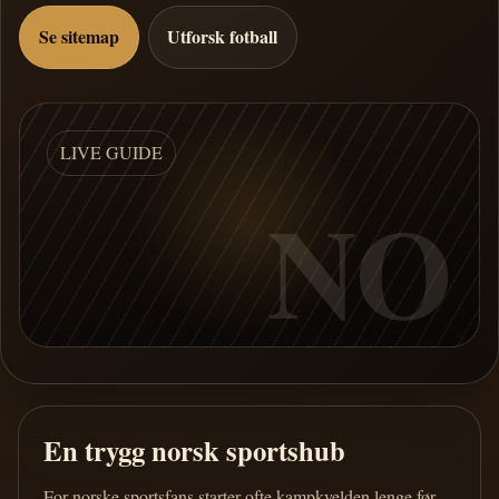
Se sitemap
Utforsk fotball
LIVE GUIDE
NO
En trygg norsk sportshub
For norske sportsfans starter ofte kampkvelden lenge før