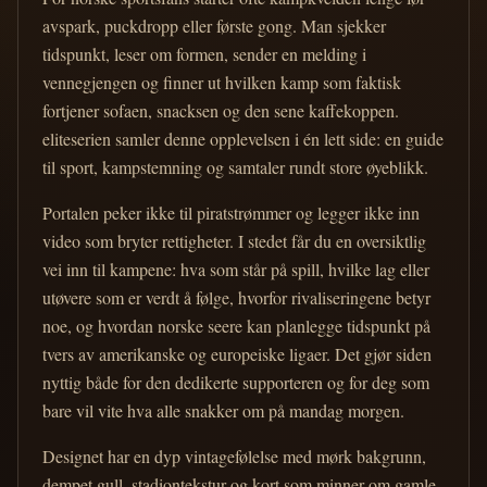
avspark, puckdropp eller første gong. Man sjekker
tidspunkt, leser om formen, sender en melding i
vennegjengen og finner ut hvilken kamp som faktisk
fortjener sofaen, snacksen og den sene kaffekoppen.
eliteserien samler denne opplevelsen i én lett side: en guide
til sport, kampstemning og samtaler rundt store øyeblikk.
Portalen peker ikke til piratstrømmer og legger ikke inn
video som bryter rettigheter. I stedet får du en oversiktlig
vei inn til kampene: hva som står på spill, hvilke lag eller
utøvere som er verdt å følge, hvorfor rivaliseringene betyr
noe, og hvordan norske seere kan planlegge tidspunkt på
tvers av amerikanske og europeiske ligaer. Det gjør siden
nyttig både for den dedikerte supporteren og for deg som
bare vil vite hva alle snakker om på mandag morgen.
Designet har en dyp vintagefølelse med mørk bakgrunn,
dempet gull, stadiontekstur og kort som minner om gamle