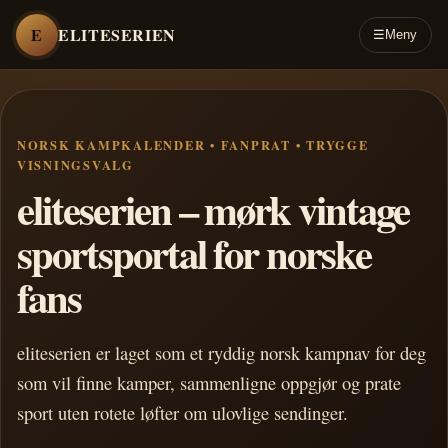
E
ELITESERIEN
☰
Meny
NORSK KAMPKALENDER • FANPRAT • TRYGGE
VISNINGSVALG
eliteserien – mørk vintage
sportsportal for norske
fans
eliteserien er laget som et ryddig norsk kampnav for deg
som vil finne kamper, sammenligne oppgjør og prate
sport uten rotete løfter om ulovlige sendinger.