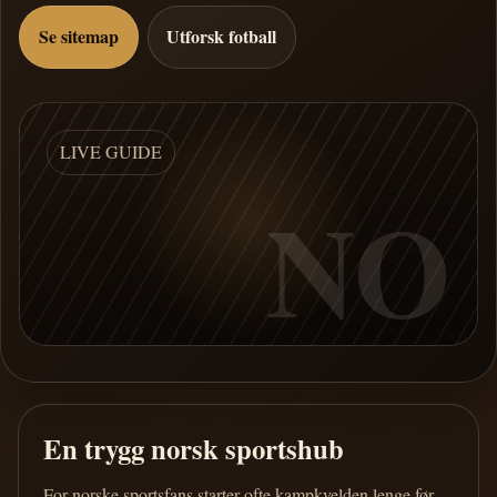
Se sitemap
Utforsk fotball
LIVE GUIDE
NO
En trygg norsk sportshub
For norske sportsfans starter ofte kampkvelden lenge før