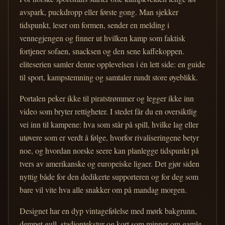
avspark, puckdropp eller første gong. Man sjekker
tidspunkt, leser om formen, sender en melding i
vennegjengen og finner ut hvilken kamp som faktisk
fortjener sofaen, snacksen og den sene kaffekoppen.
eliteserien samler denne opplevelsen i én lett side: en guide
til sport, kampstemning og samtaler rundt store øyeblikk.
Portalen peker ikke til piratstrømmer og legger ikke inn
video som bryter rettigheter. I stedet får du en oversiktlig
vei inn til kampene: hva som står på spill, hvilke lag eller
utøvere som er verdt å følge, hvorfor rivaliseringene betyr
noe, og hvordan norske seere kan planlegge tidspunkt på
tvers av amerikanske og europeiske ligaer. Det gjør siden
nyttig både for den dedikerte supporteren og for deg som
bare vil vite hva alle snakker om på mandag morgen.
Designet har en dyp vintagefølelse med mørk bakgrunn,
dempet gull, stadiontekstur og kort som minner om gamle