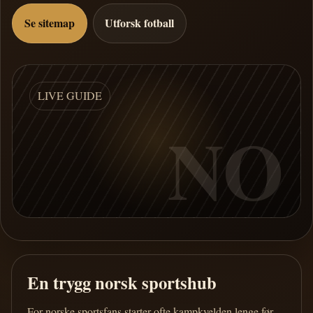
Se sitemap
Utforsk fotball
LIVE GUIDE
NO
En trygg norsk sportshub
For norske sportsfans starter ofte kampkvelden lenge før