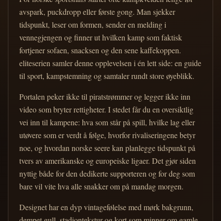
avspark, puckdropp eller første gong. Man sjekker
tidspunkt, leser om formen, sender en melding i
vennegjengen og finner ut hvilken kamp som faktisk
fortjener sofaen, snacksen og den sene kaffekoppen.
eliteserien samler denne opplevelsen i én lett side: en guide
til sport, kampstemning og samtaler rundt store øyeblikk.
Portalen peker ikke til piratstrømmer og legger ikke inn
video som bryter rettigheter. I stedet får du en oversiktlig
vei inn til kampene: hva som står på spill, hvilke lag eller
utøvere som er verdt å følge, hvorfor rivaliseringene betyr
noe, og hvordan norske seere kan planlegge tidspunkt på
tvers av amerikanske og europeiske ligaer. Det gjør siden
nyttig både for den dedikerte supporteren og for deg som
bare vil vite hva alle snakker om på mandag morgen.
Designet har en dyp vintagefølelse med mørk bakgrunn,
dempet gull, stadiontekstur og kort som minner om gamle