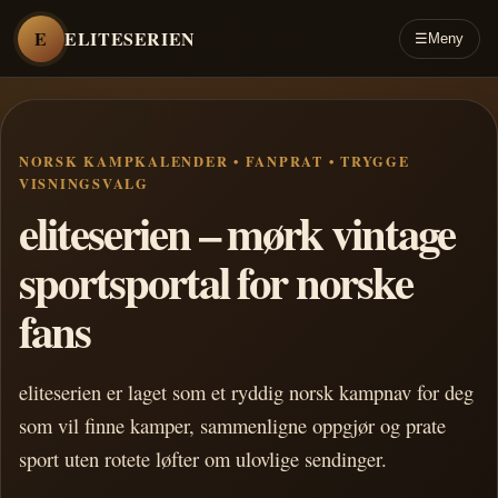
E
ELITESERIEN
☰
Meny
NORSK KAMPKALENDER • FANPRAT • TRYGGE
VISNINGSVALG
eliteserien – mørk vintage
sportsportal for norske
fans
eliteserien er laget som et ryddig norsk kampnav for deg
som vil finne kamper, sammenligne oppgjør og prate
sport uten rotete løfter om ulovlige sendinger.