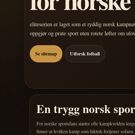
eliteserien er laget som et ryddig norsk kampn
oppgjør og prate sport uten rotete løfter om ulo
Se sitemap
Utforsk fotball
En trygg norsk spo
For norske sportsfans starter ofte kampkvelden leng
finner ut hvilken kamp som faktisk fortjener sofaen,