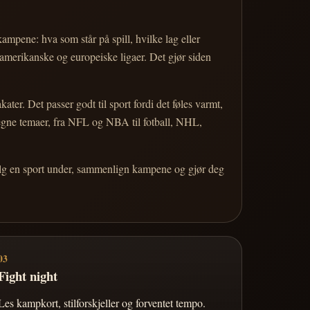
 kampene: hva som står på spill, hvilke lag eller
 amerikanske og europeiske ligaer. Det gjør siden
r. Det passer godt til sport fordi det føles varmt,
 egne temaer, fra NFL og NBA til fotball, NHL,
Velg en sport under, sammenlign kampene og gjør deg
03
Fight night
Les kampkort, stilforskjeller og forventet tempo.