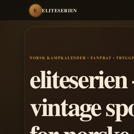
E
ELITESERIEN
NORSK KAMPKALENDER • FANPRAT • TRYGG
eliteserie
vintage sp
for norske