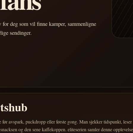
av for deg som vil finne kamper, sammenligne
vlige sendinger.
rtshub
e før avspark, puckdropp eller første gong. Man sjekker tidspunkt, les
 snacksen og den sene kaffekoppen. eliteserien samler denne opplevelsen