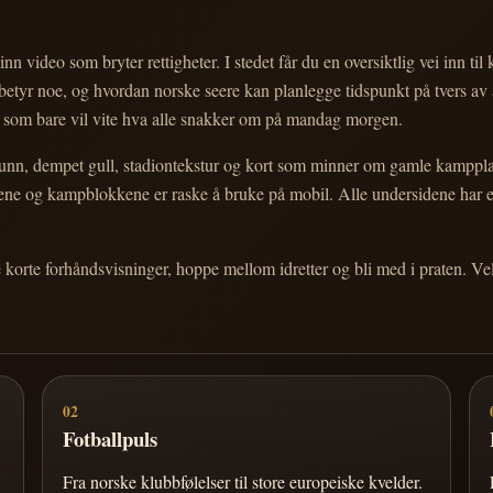
nn video som bryter rettigheter. I stedet får du en oversiktlig vei inn til
e betyr noe, og hvordan norske seere kan planlegge tidspunkt på tvers av
eg som bare vil vite hva alle snakker om på mandag morgen.
n, dempet gull, stadiontekstur og kort som minner om gamle kampplakate
ortene og kampblokkene er raske å bruke på mobil. Alle undersidene har
e korte forhåndsvisninger, hoppe mellom idretter og bli med i praten. 
02
Fotballpuls
Fra norske klubbfølelser til store europeiske kvelder.