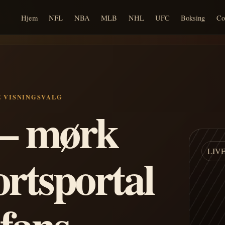
Hjem
NFL
NBA
MLB
NHL
UFC
Boksing
Co
E VISNINGSVALG
n – mørk
LIV
ortsportal
 fans