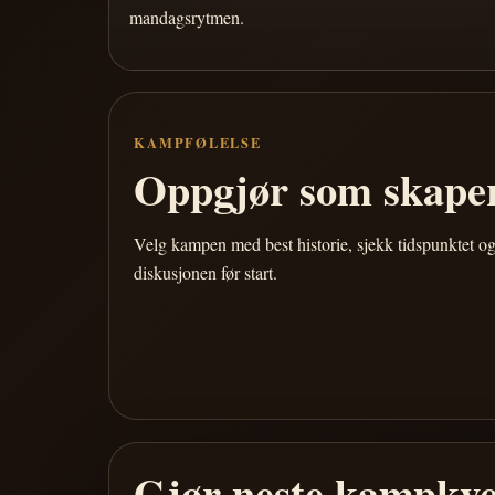
mandagsrytmen.
KAMPFØLELSE
Oppgjør som skaper
Velg kampen med best historie, sjekk tidspunktet og
diskusjonen før start.
Gjør neste kampkve