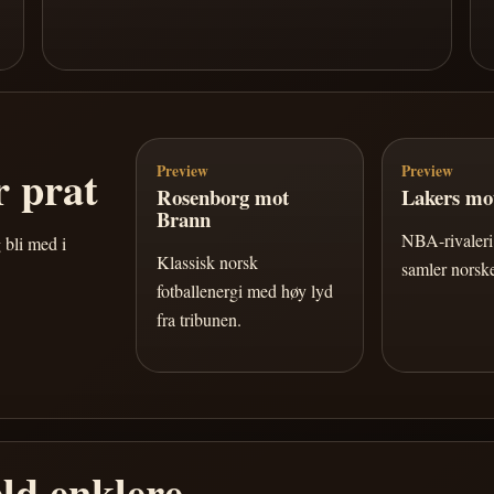
 prat
Preview
Preview
Rosenborg mot
Lakers mot
Brann
NBA-rivaleri 
 bli med i
Klassisk norsk
samler norske
fotballenergi med høy lyd
fra tribunen.
ld enklere