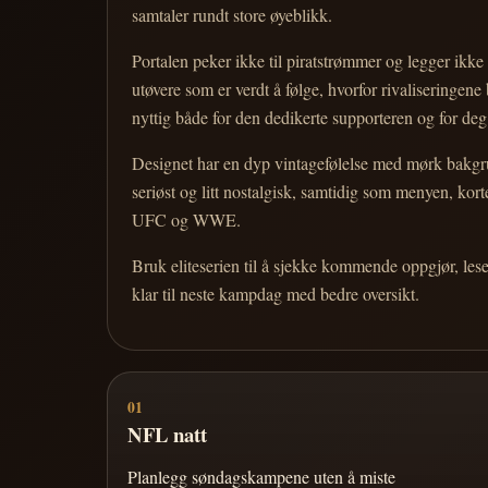
samtaler rundt store øyeblikk.
Portalen peker ikke til piratstrømmer og legger ikke i
utøvere som er verdt å følge, hvorfor rivaliseringen
nyttig både for den dedikerte supporteren og for d
Designet har en dyp vintagefølelse med mørk bakgrun
seriøst og litt nostalgisk, samtidig som menyen, k
UFC og WWE.
Bruk eliteserien til å sjekke kommende oppgjør, les
klar til neste kampdag med bedre oversikt.
01
NFL natt
Planlegg søndagskampene uten å miste