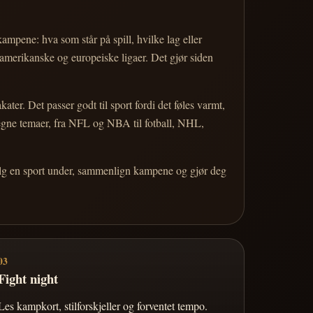
 kampene: hva som står på spill, hvilke lag eller
 amerikanske og europeiske ligaer. Det gjør siden
r. Det passer godt til sport fordi det føles varmt,
 egne temaer, fra NFL og NBA til fotball, NHL,
Velg en sport under, sammenlign kampene og gjør deg
03
Fight night
Les kampkort, stilforskjeller og forventet tempo.