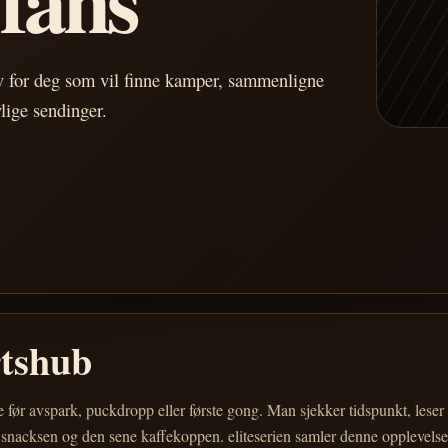
av for deg som vil finne kamper, sammenligne
vlige sendinger.
rtshub
e før avspark, puckdropp eller første gong. Man sjekker tidspunkt, les
 snacksen og den sene kaffekoppen. eliteserien samler denne opplevelsen