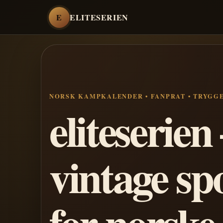
E
ELITESERIEN
NORSK KAMPKALENDER • FANPRAT • TRYGG
eliteserie
vintage sp
for norske