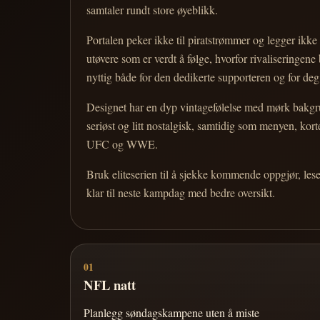
samtaler rundt store øyeblikk.
Portalen peker ikke til piratstrømmer og legger ikke i
utøvere som er verdt å følge, hvorfor rivaliseringen
nyttig både for den dedikerte supporteren og for d
Designet har en dyp vintagefølelse med mørk bakgrun
seriøst og litt nostalgisk, samtidig som menyen, k
UFC og WWE.
Bruk eliteserien til å sjekke kommende oppgjør, les
klar til neste kampdag med bedre oversikt.
01
NFL natt
Planlegg søndagskampene uten å miste