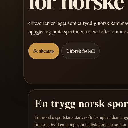
eliteserien er laget som et ryddig norsk kampn
oppgjør og prate sport uten rotete løfter om ulo
Se sitemap
Utforsk fotball
En trygg norsk spo
For norske sportsfans starter ofte kampkvelden leng
finner ut hvilken kamp som faktisk fortjener sofaen,