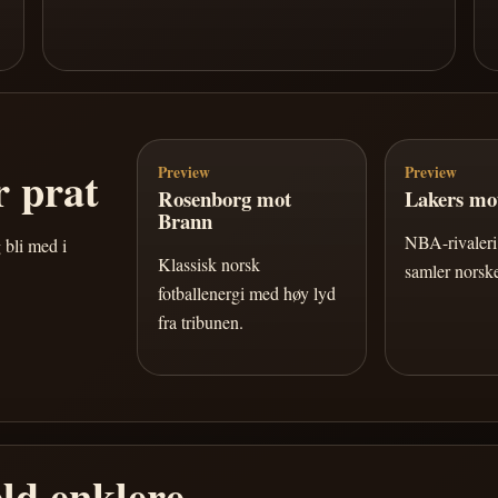
 prat
Preview
Preview
Rosenborg mot
Lakers mot
Brann
NBA-rivaleri 
 bli med i
Klassisk norsk
samler norske
fotballenergi med høy lyd
fra tribunen.
ld enklere