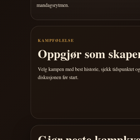
mandagsrytmen.
KAMPFØLELSE
Oppgjør som skaper
Velg kampen med best historie, sjekk tidspunktet og
diskusjonen før start.
Gjør neste kampkve