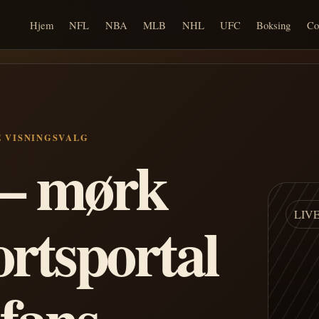
Hjem
NFL
NBA
MLB
NHL
UFC
Boksing
Co
E VISNINGSVALG
n – mørk
LIV
ortsportal
 fans