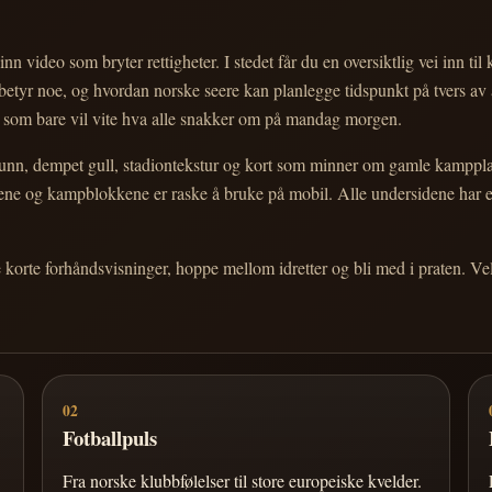
nn video som bryter rettigheter. I stedet får du en oversiktlig vei inn til
e betyr noe, og hvordan norske seere kan planlegge tidspunkt på tvers av
eg som bare vil vite hva alle snakker om på mandag morgen.
n, dempet gull, stadiontekstur og kort som minner om gamle kampplakate
ortene og kampblokkene er raske å bruke på mobil. Alle undersidene har
e korte forhåndsvisninger, hoppe mellom idretter og bli med i praten. 
02
Fotballpuls
Fra norske klubbfølelser til store europeiske kvelder.