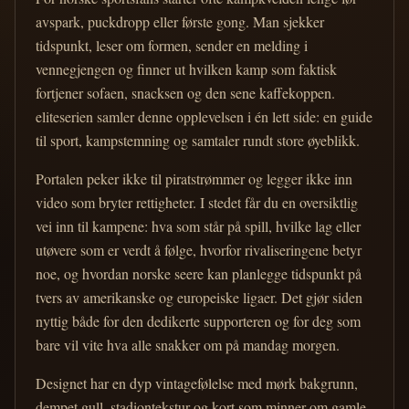
avspark, puckdropp eller første gong. Man sjekker
tidspunkt, leser om formen, sender en melding i
vennegjengen og finner ut hvilken kamp som faktisk
fortjener sofaen, snacksen og den sene kaffekoppen.
eliteserien samler denne opplevelsen i én lett side: en guide
til sport, kampstemning og samtaler rundt store øyeblikk.
Portalen peker ikke til piratstrømmer og legger ikke inn
video som bryter rettigheter. I stedet får du en oversiktlig
vei inn til kampene: hva som står på spill, hvilke lag eller
utøvere som er verdt å følge, hvorfor rivaliseringene betyr
noe, og hvordan norske seere kan planlegge tidspunkt på
tvers av amerikanske og europeiske ligaer. Det gjør siden
nyttig både for den dedikerte supporteren og for deg som
bare vil vite hva alle snakker om på mandag morgen.
Designet har en dyp vintagefølelse med mørk bakgrunn,
dempet gull, stadiontekstur og kort som minner om gamle