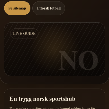
Se sitemap
Utforsk fotball
LIVE GUIDE
NO
En trygg norsk sportshub
For norske sportsfans starter ofte kampkvelden lenge før