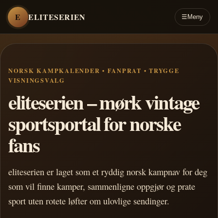
E
ELITESERIEN
☰
Meny
NORSK KAMPKALENDER • FANPRAT • TRYGGE
VISNINGSVALG
eliteserien – mørk vintage
sportsportal for norske
fans
eliteserien er laget som et ryddig norsk kampnav for deg
som vil finne kamper, sammenligne oppgjør og prate
sport uten rotete løfter om ulovlige sendinger.