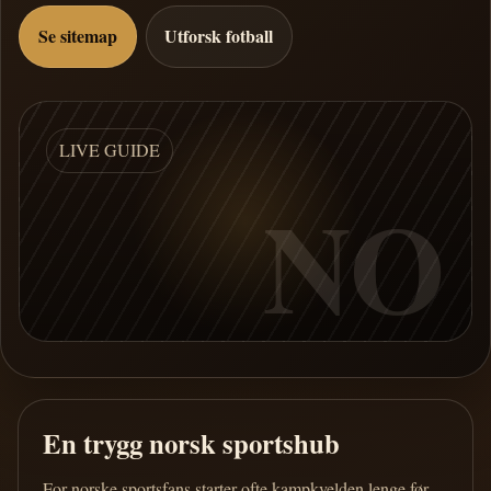
Se sitemap
Utforsk fotball
LIVE GUIDE
NO
En trygg norsk sportshub
For norske sportsfans starter ofte kampkvelden lenge før