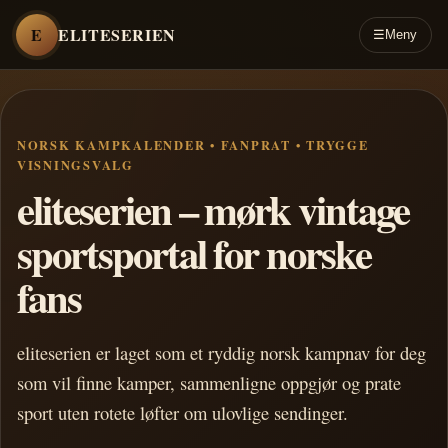
E
ELITESERIEN
☰
Meny
NORSK KAMPKALENDER • FANPRAT • TRYGGE
VISNINGSVALG
eliteserien – mørk vintage
sportsportal for norske
fans
eliteserien er laget som et ryddig norsk kampnav for deg
som vil finne kamper, sammenligne oppgjør og prate
sport uten rotete løfter om ulovlige sendinger.