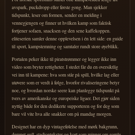
avspark, puckdropp eller første gong. Man sjekker
tidspunkt, leser om formen, sender en melding i
vennegjengen og finner ut hvilken kamp som faktisk
fortjener sofaen, snacksen og den sene kaffekoppen.
eliteserien samler denne opplevelsen i én lett side: en guide
til sport, kampstemning og samtaler rundt store øyeblikk.
Portalen peker ikke til piratstrømmer og legger ikke inn
video som bryter rettigheter. I stedet får du en oversiktlig
vei inn til kampene: hva som står på spill, hvilke lag eller
utøvere som er verdt å følge, hvorfor rivaliseringene betyr
noe, og hvordan norske seere kan planlegge tidspunkt på
tvers av amerikanske og europeiske ligaer. Det gjør siden
nyttig både for den dedikerte supporteren og for deg som
bare vil vite hva alle snakker om på mandag morgen.
Designet har en dyp vintagefølelse med mørk bakgrunn,
dempet gull, stadiontekstur og kort som minner om gamle