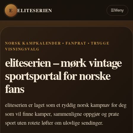
E
ELITESERIEN
☰
Meny
NORSK KAMPKALENDER • FANPRAT • TRYGGE
VISNINGSVALG
eliteserien – mørk vintage
sportsportal for norske
fans
eliteserien er laget som et ryddig norsk kampnav for deg
som vil finne kamper, sammenligne oppgjør og prate
sport uten rotete løfter om ulovlige sendinger.