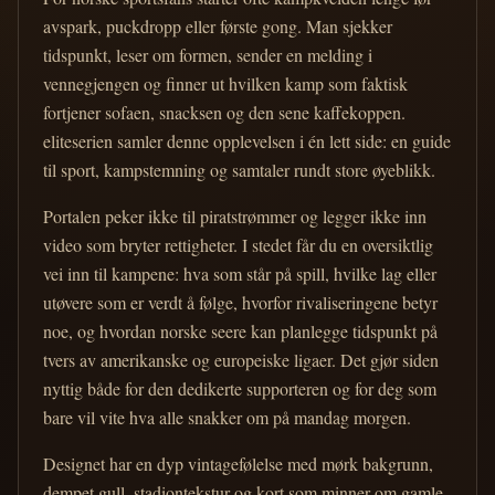
avspark, puckdropp eller første gong. Man sjekker
tidspunkt, leser om formen, sender en melding i
vennegjengen og finner ut hvilken kamp som faktisk
fortjener sofaen, snacksen og den sene kaffekoppen.
eliteserien samler denne opplevelsen i én lett side: en guide
til sport, kampstemning og samtaler rundt store øyeblikk.
Portalen peker ikke til piratstrømmer og legger ikke inn
video som bryter rettigheter. I stedet får du en oversiktlig
vei inn til kampene: hva som står på spill, hvilke lag eller
utøvere som er verdt å følge, hvorfor rivaliseringene betyr
noe, og hvordan norske seere kan planlegge tidspunkt på
tvers av amerikanske og europeiske ligaer. Det gjør siden
nyttig både for den dedikerte supporteren og for deg som
bare vil vite hva alle snakker om på mandag morgen.
Designet har en dyp vintagefølelse med mørk bakgrunn,
dempet gull, stadiontekstur og kort som minner om gamle