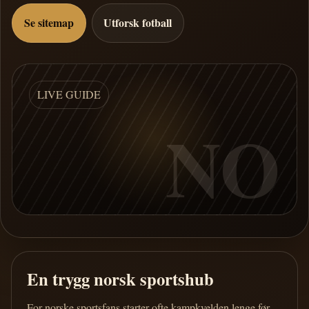
Se sitemap
Utforsk fotball
LIVE GUIDE
NO
En trygg norsk sportshub
For norske sportsfans starter ofte kampkvelden lenge før